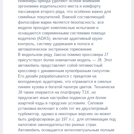
Инженеры бренда уделяют особое внимание
эргономике водительского места и комфорту
пассажиров второго ряда, что особенно важно для
семейных покупателей. Важной составляющей
философии марки является безопасность: все
модели проходят комплексные испытания и
оснащаются современными системами помощи
водителю (ADAS), включая адаптивный круиз-
контроль, систему удержания в полосе и
автоматическое экстренное торможение.
В модельном ряду Jaecoo помимо кроссовера J7
присутствует более компактная модель — J8. Этот
автомобиль представляет собой пятиместный
кроссовер с динамичным купеобразным силуэтом.
Его дизайн разрабатывался с прицелом на
молодежную аудиторию, что отражается в смелых
линиях кузова и богатой палитре цветов. Технически
J8 также опирается на платформу T1X, но
предлагает иные настройки подвески для более
азартной езды в городских условиях. Силовая
установка включает в себя тот же двухлитровый
турбомотор, однако в некоторых версиях он может
быть дефорсирован до 197 л.с. для оптимизации под
налоговое законодательство разных стран.
Автомобиль оснащается интеллектуальным полным