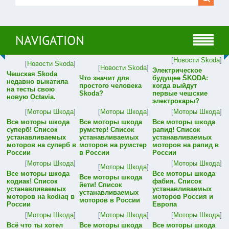
NAVIGATION
[
Новости Skoda
]
[
Новости Skoda
]
[
Новости Skoda
]
Электрическое
Чешская Skoda
Что значит для
будущее ŠKODA:
недавно выкатила
простого человека
когда выйдут
на тесты свою
Skoda?
первые чешские
новую Octavia.
электрокары?
[
Моторы Шкода
]
[
Моторы Шкода
]
[
Моторы Шкода
]
Все моторы шкода
Все моторы шкода
Все моторы шкода
суперб! Список
румстер! Список
рапид! Список
устанавливаемых
устанавливаемых
устанавливаемых
моторов на суперб в
моторов на румстер
моторов на рапид в
России
в России
России
[
Моторы Шкода
]
[
Моторы Шкода
]
[
Моторы Шкода
]
Все моторы шкода
Все моторы шкода
Все моторы шкода
кодиак! Список
фабия. Список
йети! Список
устанавливаемых
устанавливаемых
устанавливаемых
моторов на kodiaq в
моторов Россия и
моторов в России
России
Европа
[
Моторы Шкода
]
[
Моторы Шкода
]
[
Моторы Шкода
]
Всё что ты хотел
Все моторы шкода
Все моторы шкода