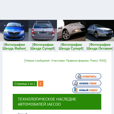
[
Фотографии
[
Фотографии
[
Фотографии
[
Фотографии
Шкода Фабия
]
Шкода Суперб
]
Шкода Суперб
]
Шкода Октавия
]
[
·
·
·
·
]
Новые сообщения
Участники
Правила форума
Поиск
RSS
1
Страница
1
из
1
ТЕХНОЛОГИЧЕСКОЕ НАСЛЕДИЕ
АВТОМОБИЛЕЙ JAECOO