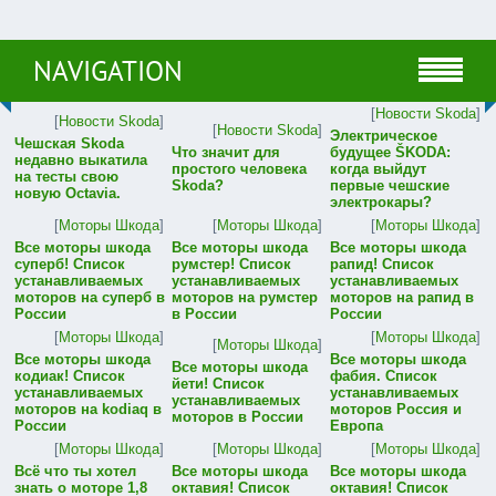
NAVIGATION
[
Новости Skoda
]
[
Новости Skoda
]
[
Новости Skoda
]
Электрическое
Чешская Skoda
Что значит для
будущее ŠKODA:
недавно выкатила
простого человека
когда выйдут
на тесты свою
Skoda?
первые чешские
новую Octavia.
электрокары?
[
Моторы Шкода
]
[
Моторы Шкода
]
[
Моторы Шкода
]
Все моторы шкода
Все моторы шкода
Все моторы шкода
суперб! Список
румстер! Список
рапид! Список
устанавливаемых
устанавливаемых
устанавливаемых
моторов на суперб в
моторов на румстер
моторов на рапид в
России
в России
России
[
Моторы Шкода
]
[
Моторы Шкода
]
[
Моторы Шкода
]
Все моторы шкода
Все моторы шкода
Все моторы шкода
кодиак! Список
фабия. Список
йети! Список
устанавливаемых
устанавливаемых
устанавливаемых
моторов на kodiaq в
моторов Россия и
моторов в России
России
Европа
[
Моторы Шкода
]
[
Моторы Шкода
]
[
Моторы Шкода
]
Всё что ты хотел
Все моторы шкода
Все моторы шкода
знать о моторе 1,8
октавия! Список
октавия! Список