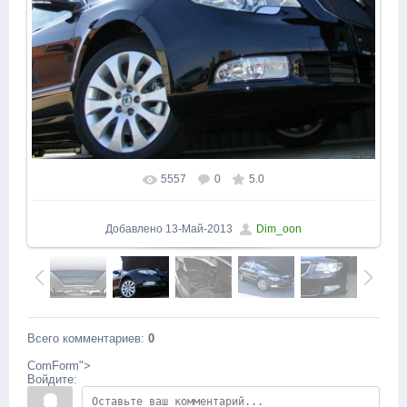
5557
0
5.0
В реальном размере
1600x1200
/ 163.8Kb
Добавлено
13-Май-2013
Dim_oon
Всего комментариев
:
0
ComForm">
Войдите: