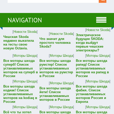
NAVIGATION
[
Новости Skoda
]
[
Новости Skoda
]
[
Новости Skoda
]
Электрическое
Чешская Skoda
Что значит для
будущее ŠKODA:
недавно выкатила
простого человека
когда выйдут
на тесты свою
Skoda?
первые чешские
новую Octavia.
электрокары?
[
Моторы Шкода
]
[
Моторы Шкода
]
[
Моторы Шкода
]
Все моторы шкода
Все моторы шкода
Все моторы шкода
суперб! Список
румстер! Список
рапид! Список
устанавливаемых
устанавливаемых
устанавливаемых
моторов на суперб в
моторов на румстер
моторов на рапид в
России
в России
России
[
Моторы Шкода
]
[
Моторы Шкода
]
[
Моторы Шкода
]
Все моторы шкода
Все моторы шкода
Все моторы шкода
кодиак! Список
фабия. Список
йети! Список
устанавливаемых
устанавливаемых
устанавливаемых
моторов на kodiaq в
моторов Россия и
моторов в России
России
Европа
[
Моторы Шкода
]
[
Моторы Шкода
]
[
Моторы Шкода
]
Всё что ты хотел
Все моторы шкода
Все моторы шкода