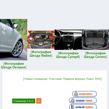
[
Фотографии
[
Фотографии
[
Фотографии
Шкода Фабия
]
Шкода Суперб
]
Шкода Ситиго
]
[
Фотографии
Шкода Октавия
]
[
·
·
·
·
]
Новые сообщения
Участники
Правила форума
Поиск
RSS
1
Страница
1
из
1