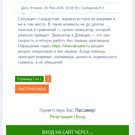
Дата: Вторник, 06-Янв-2026, 20:59:39 | Сообщение #
3
Ситуация стандартная: машина встала не вовремя и
не в том месте. В такие моменты не до долгих
поисков и сравнений — нужен эвакуатор, который
реально приедет. Эвакуатор в Донецке — это про
скорость и чёткую работу без лишних разговоров.
Обращение через
https://dnevakuator.ru
решает
вопрос оперативно и без нервов. Когда помощь
приходит вовремя, понимаешь ценность нормального
сервиса, а не обещаний.
1
Страница
1
из
1
Приветствую Вас
,
Пассажир
!
Регистрация
|
Вход
ВХОД НА САЙТ ЧЕРЕЗ ...