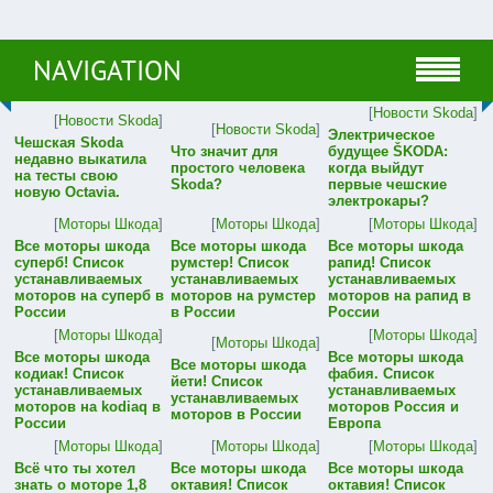
NAVIGATION
[
Новости Skoda
]
[
Новости Skoda
]
[
Новости Skoda
]
Электрическое
Чешская Skoda
Что значит для
будущее ŠKODA:
недавно выкатила
простого человека
когда выйдут
на тесты свою
Skoda?
первые чешские
новую Octavia.
электрокары?
[
Моторы Шкода
]
[
Моторы Шкода
]
[
Моторы Шкода
]
Все моторы шкода
Все моторы шкода
Все моторы шкода
суперб! Список
румстер! Список
рапид! Список
устанавливаемых
устанавливаемых
устанавливаемых
моторов на суперб в
моторов на румстер
моторов на рапид в
России
в России
России
[
Моторы Шкода
]
[
Моторы Шкода
]
[
Моторы Шкода
]
Все моторы шкода
Все моторы шкода
Все моторы шкода
кодиак! Список
фабия. Список
йети! Список
устанавливаемых
устанавливаемых
устанавливаемых
моторов на kodiaq в
моторов Россия и
моторов в России
России
Европа
[
Моторы Шкода
]
[
Моторы Шкода
]
[
Моторы Шкода
]
Всё что ты хотел
Все моторы шкода
Все моторы шкода
знать о моторе 1,8
октавия! Список
октавия! Список