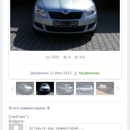
5251
0
5.0
В реальном размере
1600x1200
/ 161.1Kb
Добавлено
12-Июн-2013
Медвежонка
Всего комментариев
:
0
ComForm">
Войдите: