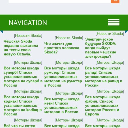
NAVIGATION
[
Новости Skoda
]
[
Новости Skoda
]
[
Новости Skoda
]
Электрическое
Чешская Skoda
Что значит для
будущее ŠKODA:
недавно выкатила
простого человека
когда выйдут
на тесты свою
Skoda?
первые чешские
новую Octavia.
электрокары?
[
Моторы Шкода
]
[
Моторы Шкода
]
[
Моторы Шкода
]
Все моторы шкода
Все моторы шкода
Все моторы шкода
суперб! Список
румстер! Список
рапид! Список
устанавливаемых
устанавливаемых
устанавливаемых
моторов на суперб в
моторов на румстер
моторов на рапид в
России
в России
России
[
Моторы Шкода
]
[
Моторы Шкода
]
[
Моторы Шкода
]
Все моторы шкода
Все моторы шкода
Все моторы шкода
кодиак! Список
фабия. Список
йети! Список
устанавливаемых
устанавливаемых
устанавливаемых
моторов на kodiaq в
моторов Россия и
моторов в России
России
Европа
[
Моторы Шкода
]
[
Моторы Шкода
]
[
Моторы Шкода
]
Всё что ты хотел
Все моторы шкода
Все моторы шкода