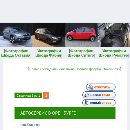
[
Фотографии
[
Фотографии
[
Фотографии
[
Фотографии
Шкода Октавия
]
Шкода Фабия
]
Шкода Ситиго
]
Шкода Румстер
]
[
·
·
·
·
]
Новые сообщения
Участники
Правила форума
Поиск
RSS
1
Страница
1
из
1
АВТОСЕРВИС В ОРЕНБУРГЕ
mo8scene