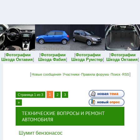
[
Фотографии
[
Фотографии
[
Фотографии
[
Фотографии
Шкода Октавия
]
Шкода Фабия
]
Шкода Румстер
]
Шкода Октавия
]
[
·
·
·
·
]
Новые сообщения
Участники
Правила форума
Поиск
RSS
1
Страница
1
из
3
2
3
»
ТЕХНИЧЕСКИЕ ВОПРОСЫ И РЕМОНТ
АВТОМОБИЛЯ
Шумит бензонасос