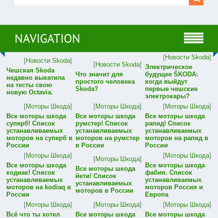
NAVIGATION
[
Новости Skoda
]
[
Новости Skoda
]
[
Новости Skoda
]
Электрическое
Чешская Skoda
Что значит для
будущее ŠKODA:
недавно выкатила
простого человека
когда выйдут
на тесты свою
Skoda?
первые чешские
новую Octavia.
электрокары?
[
Моторы Шкода
]
[
Моторы Шкода
]
[
Моторы Шкода
]
Все моторы шкода
Все моторы шкода
Все моторы шкода
суперб! Список
румстер! Список
рапид! Список
устанавливаемых
устанавливаемых
устанавливаемых
моторов на суперб в
моторов на румстер
моторов на рапид в
России
в России
России
[
Моторы Шкода
]
[
Моторы Шкода
]
[
Моторы Шкода
]
Все моторы шкода
Все моторы шкода
Все моторы шкода
кодиак! Список
фабия. Список
йети! Список
устанавливаемых
устанавливаемых
устанавливаемых
моторов на kodiaq в
моторов Россия и
моторов в России
России
Европа
[
Моторы Шкода
]
[
Моторы Шкода
]
[
Моторы Шкода
]
Всё что ты хотел
Все моторы шкода
Все моторы шкода