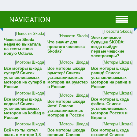
NAVIGATION
[
Новости Skoda
]
[
Новости Skoda
]
[
Новости Skoda
]
Электрическое
Чешская Skoda
Что значит для
будущее ŠKODA:
недавно выкатила
простого человека
когда выйдут
на тесты свою
Skoda?
первые чешские
новую Octavia.
электрокары?
[
Моторы Шкода
]
[
Моторы Шкода
]
[
Моторы Шкода
]
Все моторы шкода
Все моторы шкода
Все моторы шкода
суперб! Список
румстер! Список
рапид! Список
устанавливаемых
устанавливаемых
устанавливаемых
моторов на суперб в
моторов на румстер
моторов на рапид в
России
в России
России
[
Моторы Шкода
]
[
Моторы Шкода
]
[
Моторы Шкода
]
Все моторы шкода
Все моторы шкода
Все моторы шкода
кодиак! Список
фабия. Список
йети! Список
устанавливаемых
устанавливаемых
устанавливаемых
моторов на kodiaq в
моторов Россия и
моторов в России
России
Европа
[
Моторы Шкода
]
[
Моторы Шкода
]
[
Моторы Шкода
]
Всё что ты хотел
Все моторы шкода
Все моторы шкода
знать о моторе 1,8
октавия! Список
октавия! Список