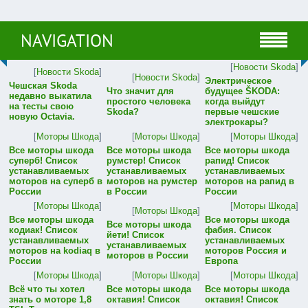
NAVIGATION
[
Новости Skoda
]
[
Новости Skoda
]
[
Новости Skoda
]
Электрическое
Чешская Skoda
Что значит для
будущее ŠKODA:
недавно выкатила
простого человека
когда выйдут
на тесты свою
Skoda?
первые чешские
новую Octavia.
электрокары?
[
Моторы Шкода
]
[
Моторы Шкода
]
[
Моторы Шкода
]
Все моторы шкода
Все моторы шкода
Все моторы шкода
суперб! Список
румстер! Список
рапид! Список
устанавливаемых
устанавливаемых
устанавливаемых
моторов на суперб в
моторов на румстер
моторов на рапид в
России
в России
России
[
Моторы Шкода
]
[
Моторы Шкода
]
[
Моторы Шкода
]
Все моторы шкода
Все моторы шкода
Все моторы шкода
кодиак! Список
фабия. Список
йети! Список
устанавливаемых
устанавливаемых
устанавливаемых
моторов на kodiaq в
моторов Россия и
моторов в России
России
Европа
[
Моторы Шкода
]
[
Моторы Шкода
]
[
Моторы Шкода
]
Всё что ты хотел
Все моторы шкода
Все моторы шкода
знать о моторе 1,8
октавия! Список
октавия! Список