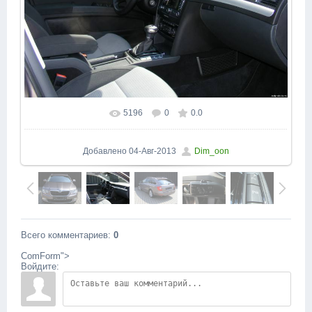
5196
0
0.0
В реальном размере
1600x1200
/ 199.3Kb
Добавлено
04-Авг-2013
Dim_oon
Всего комментариев
:
0
ComForm">
Войдите: