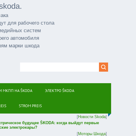
skoda.
иака
ут для рабочего стола
имедийных систем
оего автомобиля
лям марки шкода
И МКПП НА ŠKODA
ЭЛЕКТРО ŠKODA
REIS
STROM PREIS
[
Новости Skoda
]
ктрическое будущее ŠKODA: когда выйдут первые
ские электрокары?
[
Моторы Шкода
]