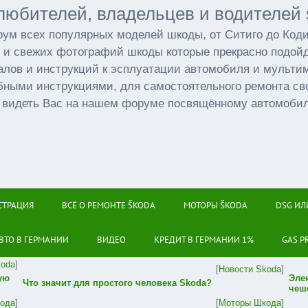
любителей, владельцев и водителей 
ум всех популярных моделей шкоды, от Ситиго до Код
 и свежих фотографий шкоды которые прекрасно подойд
лов и инструкций к эсплуатации автомобиля и мульт
бными инструкциями, для самостоятельного ремонта св
 видеть Вас на нашем форуме посвящённому автомоби
СТРАЦИЯ
ВСЁ О РЕМОНТЕ ŠKODA
МОТОРЫ ŠKODA
DSG ИЛ
ВТО В ГЕРМАНИИ
ВИДЕО
КРЕДИТ В ГЕРМАНИИ 1%
GAS P
koda
]
[
Новости Skoda
]
ую
Эле
Что значит для простого человека Skoda?
чеш
ода
]
[
Моторы Шкода
]