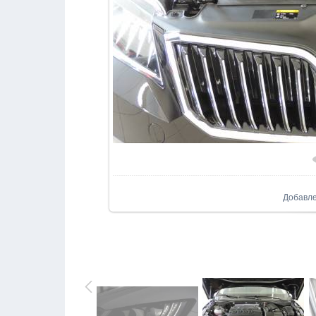
В реал
Добавл