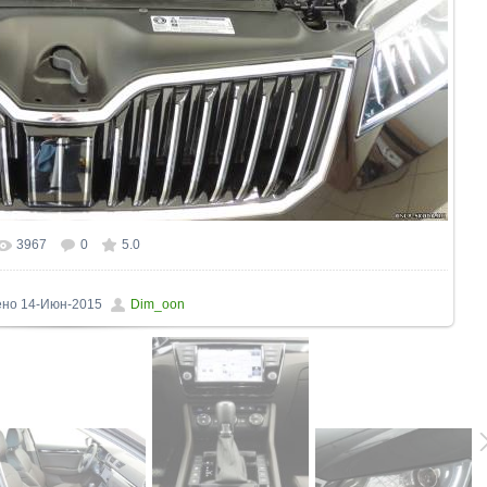
3967
0
5.0
ьном размере
1600x1200
/ 389.5Kb
ено
14-Июн-2015
Dim_oon