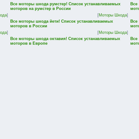
Все моторы шкода румстер! Список устанавливаемых
Все
моторов на румстер в России
мот
ода
]
[
Моторы Шкода
]
Все моторы шкода йети! Список устанавливаемых
Все
моторов в России
мот
ода
]
[
Моторы Шкода
]
Все моторы шкода октавия! Список устанавливаемых
Все
моторов в Европе
мот