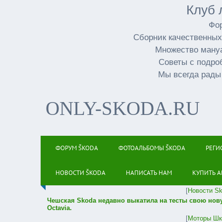
Клуб 
Фор
Сборник качественных
Множество мануа
Советы с подро
Мы всегда рады
ONLY-SKODA.RU
ФОРУМ ŠKODA
ФОТОАЛЬБОМЫ ŠKODA
РЕГИ
НОВОСТИ ŠKODA
НАПИСАТЬ НАМ
КУПИТЬ А
[
Новости S
Чешская Skoda недавно выкатила на тесты свою нов
Octavia.
[
Моторы Шк