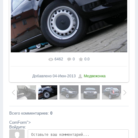
6462
0
0.0
В реальном размере
1600x1200
/ 155.3Kb
Добавлено
04-Июн-2013
Медвежонка
Всего комментариев
:
0
ComForm">
Войдите: