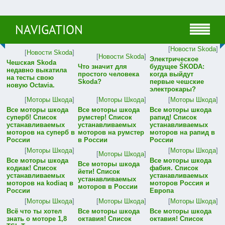
NAVIGATION
[
Новости Skoda
]
[
Новости Skoda
]
[
Новости Skoda
]
Электрическое
Чешская Skoda
Что значит для
будущее ŠKODA:
недавно выкатила
простого человека
когда выйдут
на тесты свою
Skoda?
первые чешские
новую Octavia.
электрокары?
[
Моторы Шкода
]
[
Моторы Шкода
]
[
Моторы Шкода
]
Все моторы шкода
Все моторы шкода
Все моторы шкода
суперб! Список
румстер! Список
рапид! Список
устанавливаемых
устанавливаемых
устанавливаемых
моторов на суперб в
моторов на румстер
моторов на рапид в
России
в России
России
[
Моторы Шкода
]
[
Моторы Шкода
]
[
Моторы Шкода
]
Все моторы шкода
Все моторы шкода
Все моторы шкода
кодиак! Список
фабия. Список
йети! Список
устанавливаемых
устанавливаемых
устанавливаемых
моторов на kodiaq в
моторов Россия и
моторов в России
России
Европа
[
Моторы Шкода
]
[
Моторы Шкода
]
[
Моторы Шкода
]
Всё что ты хотел
Все моторы шкода
Все моторы шкода
знать о моторе 1,8
октавия! Список
октавия! Список