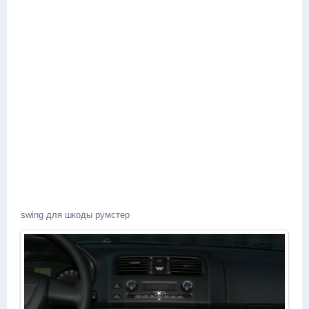
swing для шкоды румстер