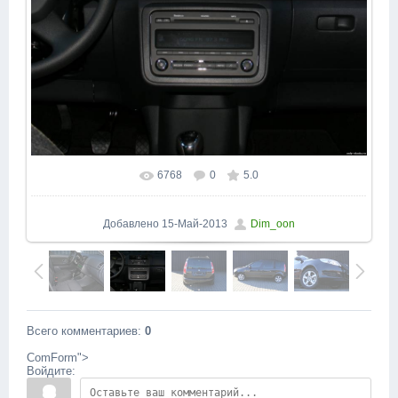
6768
0
5.0
В реальном размере
1600x1200
/ 118.5Kb
Добавлено
15-Май-2013
Dim_oon
Всего комментариев
:
0
ComForm">
Войдите: