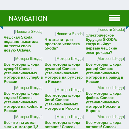
NAVIGATION
[
Новости Skoda
]
[
Новости Skoda
]
[
Новости Skoda
]
Электрическое
Чешская Skoda
Что значит для
будущее ŠKODA:
недавно выкатила
простого человека
когда выйдут
на тесты свою
Skoda?
первые чешские
новую Octavia.
электрокары?
[
Моторы Шкода
]
[
Моторы Шкода
]
[
Моторы Шкода
]
Все моторы шкода
Все моторы шкода
Все моторы шкода
суперб! Список
румстер! Список
рапид! Список
устанавливаемых
устанавливаемых
устанавливаемых
моторов на суперб в
моторов на румстер
моторов на рапид в
России
в России
России
[
Моторы Шкода
]
[
Моторы Шкода
]
[
Моторы Шкода
]
Все моторы шкода
Все моторы шкода
Все моторы шкода
кодиак! Список
фабия. Список
йети! Список
устанавливаемых
устанавливаемых
устанавливаемых
моторов на kodiaq в
моторов Россия и
моторов в России
России
Европа
[
Моторы Шкода
]
[
Моторы Шкода
]
[
Моторы Шкода
]
Всё что ты хотел
Все моторы шкода
Все моторы шкода
знать о моторе 1,8
октавия! Список
октавия! Список