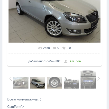
2658
0
0.0
В реальном размере
1600x1200
/ 185.6Kb
Добавлено
17-Май-2015
Dim_oon
Всего комментариев
:
0
ComForm">