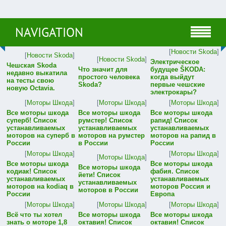
NAVIGATION
[
Новости Skoda
]
[
Новости Skoda
]
[
Новости Skoda
]
Электрическое
Чешская Skoda
Что значит для
будущее ŠKODA:
недавно выкатила
простого человека
когда выйдут
на тесты свою
Skoda?
первые чешские
новую Octavia.
электрокары?
[
Моторы Шкода
]
[
Моторы Шкода
]
[
Моторы Шкода
]
Все моторы шкода
Все моторы шкода
Все моторы шкода
суперб! Список
румстер! Список
рапид! Список
устанавливаемых
устанавливаемых
устанавливаемых
моторов на суперб в
моторов на румстер
моторов на рапид в
России
в России
России
[
Моторы Шкода
]
[
Моторы Шкода
]
[
Моторы Шкода
]
Все моторы шкода
Все моторы шкода
Все моторы шкода
кодиак! Список
фабия. Список
йети! Список
устанавливаемых
устанавливаемых
устанавливаемых
моторов на kodiaq в
моторов Россия и
моторов в России
России
Европа
[
Моторы Шкода
]
[
Моторы Шкода
]
[
Моторы Шкода
]
Всё что ты хотел
Все моторы шкода
Все моторы шкода
знать о моторе 1,8
октавия! Список
октавия! Список