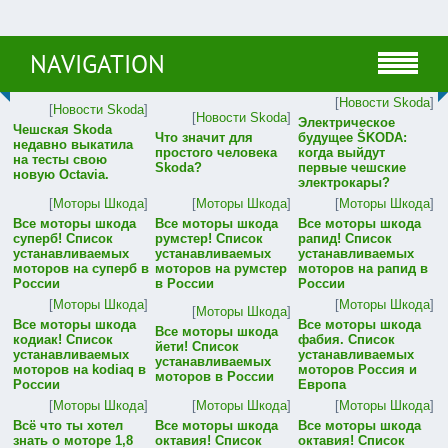
NAVIGATION
[
Новости Skoda
]
[
Новости Skoda
]
[
Новости Skoda
]
Электрическое
Чешская Skoda
Что значит для
будущее ŠKODA:
недавно выкатила
простого человека
когда выйдут
на тесты свою
Skoda?
первые чешские
новую Octavia.
электрокары?
[
Моторы Шкода
]
[
Моторы Шкода
]
[
Моторы Шкода
]
Все моторы шкода
Все моторы шкода
Все моторы шкода
суперб! Список
румстер! Список
рапид! Список
устанавливаемых
устанавливаемых
устанавливаемых
моторов на суперб в
моторов на румстер
моторов на рапид в
России
в России
России
[
Моторы Шкода
]
[
Моторы Шкода
]
[
Моторы Шкода
]
Все моторы шкода
Все моторы шкода
Все моторы шкода
кодиак! Список
фабия. Список
йети! Список
устанавливаемых
устанавливаемых
устанавливаемых
моторов на kodiaq в
моторов Россия и
моторов в России
России
Европа
[
Моторы Шкода
]
[
Моторы Шкода
]
[
Моторы Шкода
]
Всё что ты хотел
Все моторы шкода
Все моторы шкода
знать о моторе 1,8
октавия! Список
октавия! Список