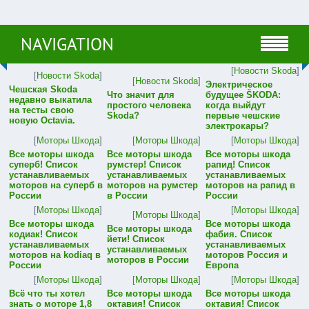
NAVIGATION
[
Новости Skoda
]
[
Новости Skoda
]
[
Новости Skoda
]
Электрическое
Чешская Skoda
Что значит для
будущее ŠKODA:
недавно выкатила
простого человека
когда выйдут
на тесты свою
Skoda?
первые чешские
новую Octavia.
электрокары?
[
Моторы Шкода
]
[
Моторы Шкода
]
[
Моторы Шкода
]
Все моторы шкода
Все моторы шкода
Все моторы шкода
суперб! Список
румстер! Список
рапид! Список
устанавливаемых
устанавливаемых
устанавливаемых
моторов на суперб в
моторов на румстер
моторов на рапид в
России
в России
России
[
Моторы Шкода
]
[
Моторы Шкода
]
[
Моторы Шкода
]
Все моторы шкода
Все моторы шкода
Все моторы шкода
кодиак! Список
фабия. Список
йети! Список
устанавливаемых
устанавливаемых
устанавливаемых
моторов на kodiaq в
моторов Россия и
моторов в России
России
Европа
[
Моторы Шкода
]
[
Моторы Шкода
]
[
Моторы Шкода
]
Всё что ты хотел
Все моторы шкода
Все моторы шкода
знать о моторе 1,8
октавия! Список
октавия! Список