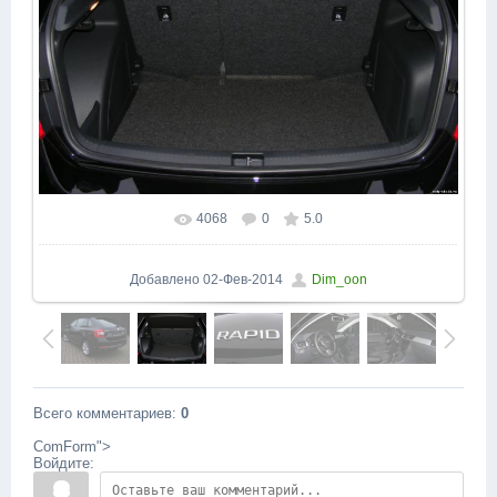
4068
0
5.0
В реальном размере
1600x1200
/ 177.3Kb
Добавлено
02-Фев-2014
Dim_oon
Всего комментариев
:
0
ComForm">
Войдите: