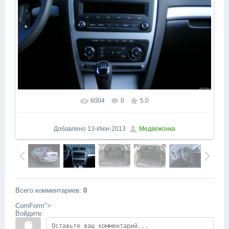
6004
0
5.0
В реальном размере
1600x1200
/ 194.2Kb
Добавлено
13-Июн-2013
Медвежонка
Всего комментариев
:
0
ComForm">
Войдите: