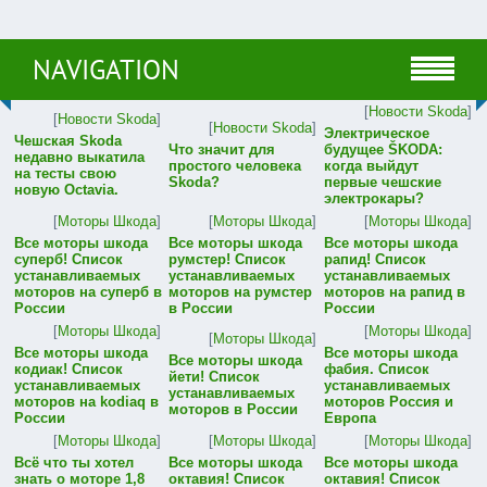
NAVIGATION
[
Новости Skoda
]
[
Новости Skoda
]
[
Новости Skoda
]
Электрическое
Чешская Skoda
Что значит для
будущее ŠKODA:
недавно выкатила
простого человека
когда выйдут
на тесты свою
Skoda?
первые чешские
новую Octavia.
электрокары?
[
Моторы Шкода
]
[
Моторы Шкода
]
[
Моторы Шкода
]
Все моторы шкода
Все моторы шкода
Все моторы шкода
суперб! Список
румстер! Список
рапид! Список
устанавливаемых
устанавливаемых
устанавливаемых
моторов на суперб в
моторов на румстер
моторов на рапид в
России
в России
России
[
Моторы Шкода
]
[
Моторы Шкода
]
[
Моторы Шкода
]
Все моторы шкода
Все моторы шкода
Все моторы шкода
кодиак! Список
фабия. Список
йети! Список
устанавливаемых
устанавливаемых
устанавливаемых
моторов на kodiaq в
моторов Россия и
моторов в России
России
Европа
[
Моторы Шкода
]
[
Моторы Шкода
]
[
Моторы Шкода
]
Всё что ты хотел
Все моторы шкода
Все моторы шкода
знать о моторе 1,8
октавия! Список
октавия! Список