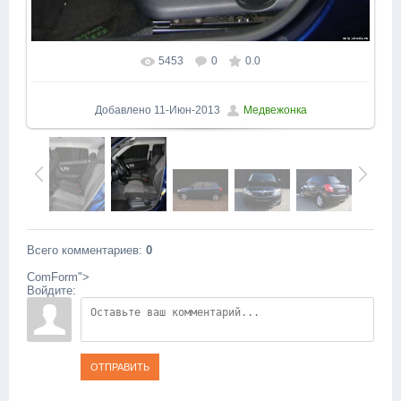
5453
0
0.0
В реальном размере
1200x1600
/ 218.6Kb
Добавлено
11-Июн-2013
Медвежонка
Всего комментариев
:
0
ComForm">
Войдите:
ОТПРАВИТЬ