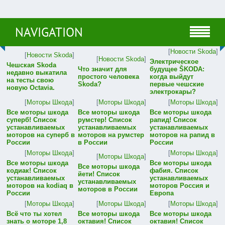
NAVIGATION
[
Новости Skoda
]
[
Новости Skoda
]
[
Новости Skoda
]
Электрическое
Чешская Skoda
Что значит для
будущее ŠKODA:
недавно выкатила
простого человека
когда выйдут
на тесты свою
Skoda?
первые чешские
новую Octavia.
электрокары?
[
Моторы Шкода
]
[
Моторы Шкода
]
[
Моторы Шкода
]
Все моторы шкода
Все моторы шкода
Все моторы шкода
суперб! Список
румстер! Список
рапид! Список
устанавливаемых
устанавливаемых
устанавливаемых
моторов на суперб в
моторов на румстер
моторов на рапид в
России
в России
России
[
Моторы Шкода
]
[
Моторы Шкода
]
[
Моторы Шкода
]
Все моторы шкода
Все моторы шкода
Все моторы шкода
кодиак! Список
фабия. Список
йети! Список
устанавливаемых
устанавливаемых
устанавливаемых
моторов на kodiaq в
моторов Россия и
моторов в России
России
Европа
[
Моторы Шкода
]
[
Моторы Шкода
]
[
Моторы Шкода
]
Всё что ты хотел
Все моторы шкода
Все моторы шкода
знать о моторе 1,8
октавия! Список
октавия! Список