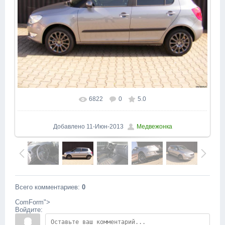
6822
0
5.0
В реальном размере
1600x1200
/ 212.3Kb
Добавлено
11-Июн-2013
Медвежонка
Всего комментариев
:
0
ComForm">
Войдите: