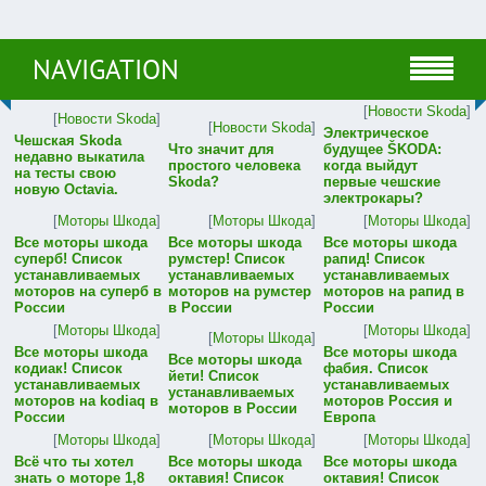
NAVIGATION
[
Новости Skoda
]
[
Новости Skoda
]
[
Новости Skoda
]
Электрическое
Чешская Skoda
Что значит для
будущее ŠKODA:
недавно выкатила
простого человека
когда выйдут
на тесты свою
Skoda?
первые чешские
новую Octavia.
электрокары?
[
Моторы Шкода
]
[
Моторы Шкода
]
[
Моторы Шкода
]
Все моторы шкода
Все моторы шкода
Все моторы шкода
суперб! Список
румстер! Список
рапид! Список
устанавливаемых
устанавливаемых
устанавливаемых
моторов на суперб в
моторов на румстер
моторов на рапид в
России
в России
России
[
Моторы Шкода
]
[
Моторы Шкода
]
[
Моторы Шкода
]
Все моторы шкода
Все моторы шкода
Все моторы шкода
кодиак! Список
фабия. Список
йети! Список
устанавливаемых
устанавливаемых
устанавливаемых
моторов на kodiaq в
моторов Россия и
моторов в России
России
Европа
[
Моторы Шкода
]
[
Моторы Шкода
]
[
Моторы Шкода
]
Всё что ты хотел
Все моторы шкода
Все моторы шкода
знать о моторе 1,8
октавия! Список
октавия! Список