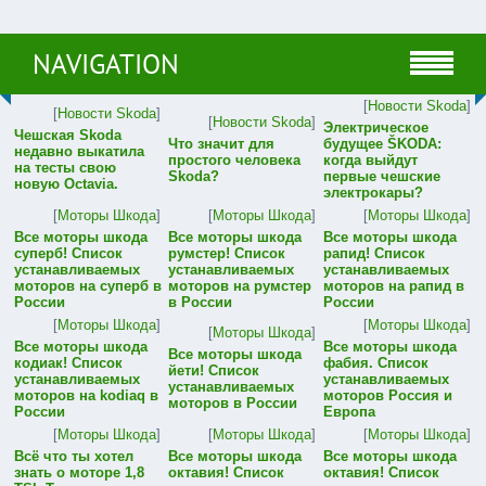
NAVIGATION
[
Новости Skoda
]
[
Новости Skoda
]
[
Новости Skoda
]
Электрическое
Чешская Skoda
Что значит для
будущее ŠKODA:
недавно выкатила
простого человека
когда выйдут
на тесты свою
Skoda?
первые чешские
новую Octavia.
электрокары?
[
Моторы Шкода
]
[
Моторы Шкода
]
[
Моторы Шкода
]
Все моторы шкода
Все моторы шкода
Все моторы шкода
суперб! Список
румстер! Список
рапид! Список
устанавливаемых
устанавливаемых
устанавливаемых
моторов на суперб в
моторов на румстер
моторов на рапид в
России
в России
России
[
Моторы Шкода
]
[
Моторы Шкода
]
[
Моторы Шкода
]
Все моторы шкода
Все моторы шкода
Все моторы шкода
кодиак! Список
фабия. Список
йети! Список
устанавливаемых
устанавливаемых
устанавливаемых
моторов на kodiaq в
моторов Россия и
моторов в России
России
Европа
[
Моторы Шкода
]
[
Моторы Шкода
]
[
Моторы Шкода
]
Всё что ты хотел
Все моторы шкода
Все моторы шкода
знать о моторе 1,8
октавия! Список
октавия! Список