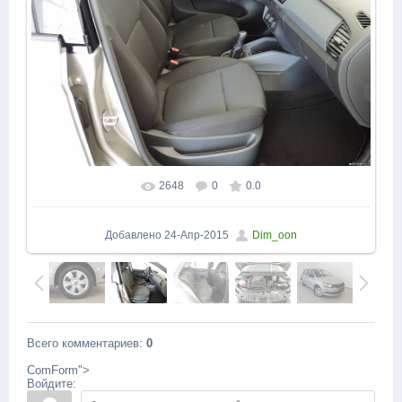
2648
0
0.0
В реальном размере
1600x1200
/ 208.3Kb
Добавлено
24-Апр-2015
Dim_oon
Всего комментариев
:
0
ComForm">
Войдите: