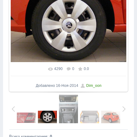
4290
0
0.0
В реальном размере
1600x1066
/ 210.7Kb
Добавлено
16-Ноя-2014
Dim_oon
Всего комментариев
:
0