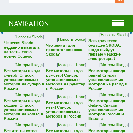
NAVIGATION
[
Новости Skoda
]
[
Новости Skoda
]
[
Новости Skoda
]
Электрическое
Чешская Skoda
Что значит для
будущее ŠKODA:
недавно выкатила
простого человека
когда выйдут
на тесты свою
Skoda?
первые чешские
новую Octavia.
электрокары?
[
Моторы Шкода
]
[
Моторы Шкода
]
[
Моторы Шкода
]
Все моторы шкода
Все моторы шкода
Все моторы шкода
суперб! Список
румстер! Список
рапид! Список
устанавливаемых
устанавливаемых
устанавливаемых
моторов на суперб в
моторов на румстер
моторов на рапид в
России
в России
России
[
Моторы Шкода
]
[
Моторы Шкода
]
[
Моторы Шкода
]
Все моторы шкода
Все моторы шкода
Все моторы шкода
кодиак! Список
фабия. Список
йети! Список
устанавливаемых
устанавливаемых
устанавливаемых
моторов на kodiaq в
моторов Россия и
моторов в России
России
Европа
[
Моторы Шкода
]
[
Моторы Шкода
]
[
Моторы Шкода
]
Всё что ты хотел
Все моторы шкода
Все моторы шкода