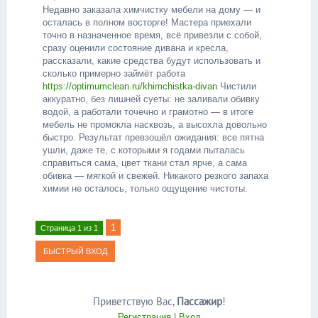
Недавно заказала химчистку мебели на дому — и
осталась в полном восторге! Мастера приехали
точно в назначенное время, всё привезли с собой,
сразу оценили состояние дивана и кресла,
рассказали, какие средства будут использовать и
сколько примерно займёт работа
https://optimumclean.ru/khimchistka-divan
Чистили
аккуратно, без лишней суеты: не заливали обивку
водой, а работали точечно и грамотно — в итоге
мебель не промокла насквозь, а высохла довольно
быстро. Результат превзошёл ожидания: все пятна
ушли, даже те, с которыми я годами пыталась
справиться сама, цвет ткани стал ярче, а сама
обивка — мягкой и свежей. Никакого резкого запаха
химии не осталось, только ощущение чистоты.
1
Страница
1
из
1
Приветствую Вас
,
Пассажир
!
Регистрация
|
Вход