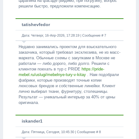
царапина на фасаде (видимо, при погрузке), вопрос
решили быстро, предложили компенсацию.
tatishevfedor
Дата: Четверг, 16-Апр-2026, 17:28:19 | Сообщение #
7
Недавно занимались проектом для взыскательного
заказчика, который требовал эксклюзива, не из масс-
маркета. Обычные схемы с закупками в Москве не
работали — либо дорого, либо долго. Решили с
клиентом поехать в тур с PRIDE
https://pride-
mebel.ru/uslugi/mebelnye-tury-v-kitay
. Нам подобрали
фабрики, которые производят точные копии
люксовых брендов и собственные линейки. Клиент
лично выбирал ткани, фурнитуру, столешницы.
Результат — уникальный интерьер за 40% от цены
оригинала.
iskander1
Дата: Пятница, Сегодня, 10:45:30 | Сообщение #
8