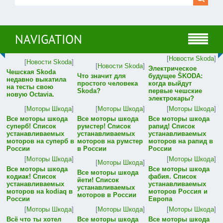
NAVIGATION
[
Новости Skoda
]
[
Новости Skoda
]
[
Новости Skoda
]
Электрическое
Чешская Skoda
Что значит для
будущее ŠKODA:
недавно выкатила
простого человека
когда выйдут
на тесты свою
Skoda?
первые чешские
новую Octavia.
электрокары?
[
Моторы Шкода
]
[
Моторы Шкода
]
[
Моторы Шкода
]
Все моторы шкода
Все моторы шкода
Все моторы шкода
суперб! Список
румстер! Список
рапид! Список
устанавливаемых
устанавливаемых
устанавливаемых
моторов на суперб в
моторов на румстер
моторов на рапид в
России
в России
России
[
Моторы Шкода
]
[
Моторы Шкода
]
[
Моторы Шкода
]
Все моторы шкода
Все моторы шкода
Все моторы шкода
кодиак! Список
фабия. Список
йети! Список
устанавливаемых
устанавливаемых
устанавливаемых
моторов на kodiaq в
моторов Россия и
моторов в России
России
Европа
[
Моторы Шкода
]
[
Моторы Шкода
]
[
Моторы Шкода
]
Всё что ты хотел
Все моторы шкода
Все моторы шкода