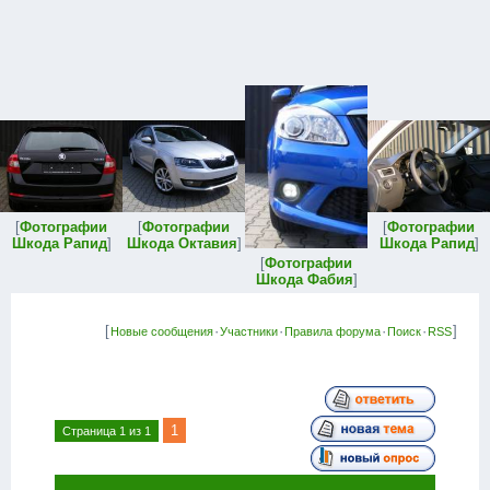
[
Фотографии
[
Фотографии
[
Фотографии
Шкода Рапид
]
Шкода Октавия
]
Шкода Рапид
]
[
Фотографии
Шкода Фабия
]
[
·
·
·
·
]
Новые сообщения
Участники
Правила форума
Поиск
RSS
1
Страница
1
из
1