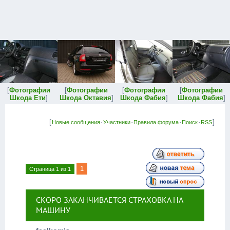
[
Фотографии
[
Фотографии
[
Фотографии
[
Фотографии
Шкода Ети
]
Шкода Октавия
]
Шкода Фабия
]
Шкода Фабия
]
[
·
·
·
·
]
Новые сообщения
Участники
Правила форума
Поиск
RSS
1
Страница
1
из
1
СКОРО ЗАКАНЧИВАЕТСЯ СТРАХОВКА НА
МАШИНУ