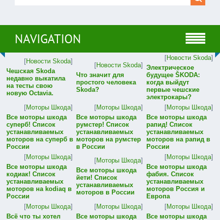
NAVIGATION
[
Новости Skoda
]
[
Новости Skoda
]
[
Новости Skoda
]
Электрическое
Чешская Skoda
Что значит для
будущее ŠKODA:
недавно выкатила
простого человека
когда выйдут
на тесты свою
Skoda?
первые чешские
новую Octavia.
электрокары?
[
Моторы Шкода
]
[
Моторы Шкода
]
[
Моторы Шкода
]
Все моторы шкода
Все моторы шкода
Все моторы шкода
суперб! Список
румстер! Список
рапид! Список
устанавливаемых
устанавливаемых
устанавливаемых
моторов на суперб в
моторов на румстер
моторов на рапид в
России
в России
России
[
Моторы Шкода
]
[
Моторы Шкода
]
[
Моторы Шкода
]
Все моторы шкода
Все моторы шкода
Все моторы шкода
кодиак! Список
фабия. Список
йети! Список
устанавливаемых
устанавливаемых
устанавливаемых
моторов на kodiaq в
моторов Россия и
моторов в России
России
Европа
[
Моторы Шкода
]
[
Моторы Шкода
]
[
Моторы Шкода
]
Всё что ты хотел
Все моторы шкода
Все моторы шкода