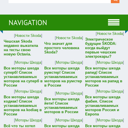
NAVIGATION
[
Новости Skoda
]
[
Новости Skoda
]
[
Новости Skoda
]
Электрическое
Чешская Skoda
Что значит для
будущее ŠKODA:
недавно выкатила
простого человека
когда выйдут
на тесты свою
Skoda?
первые чешские
новую Octavia.
электрокары?
[
Моторы Шкода
]
[
Моторы Шкода
]
[
Моторы Шкода
]
Все моторы шкода
Все моторы шкода
Все моторы шкода
суперб! Список
румстер! Список
рапид! Список
устанавливаемых
устанавливаемых
устанавливаемых
моторов на суперб в
моторов на румстер
моторов на рапид в
России
в России
России
[
Моторы Шкода
]
[
Моторы Шкода
]
[
Моторы Шкода
]
Все моторы шкода
Все моторы шкода
Все моторы шкода
кодиак! Список
фабия. Список
йети! Список
устанавливаемых
устанавливаемых
устанавливаемых
моторов на kodiaq в
моторов Россия и
моторов в России
России
Европа
[
Моторы Шкода
]
[
Моторы Шкода
]
[
Моторы Шкода
]
Всё что ты хотел
Все моторы шкода
Все моторы шкода