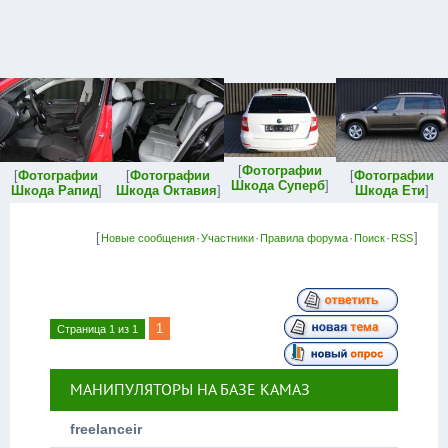
[
Фотографии
[
Фотографии
[
Фотографии
[
Фотографии
Шкода Суперб
]
Шкода Рапид
]
Шкода Октавия
]
Шкода Ети
]
[
·
·
·
·
]
Новые сообщения
Участники
Правила форума
Поиск
RSS
1
Страница
1
из
1
МАНИПУЛЯТОРЫ НА БАЗЕ КАМАЗ
freelanceir