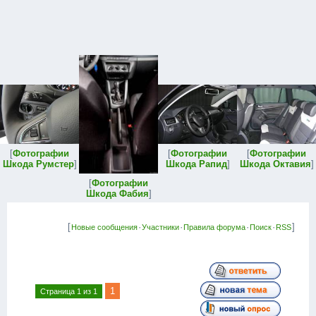
[
Фотографии
[
Фотографии
[
Фотографии
Шкода Румстер
]
Шкода Рапид
]
Шкода Октавия
]
[
Фотографии
Шкода Фабия
]
[
·
·
·
·
]
Новые сообщения
Участники
Правила форума
Поиск
RSS
1
Страница
1
из
1