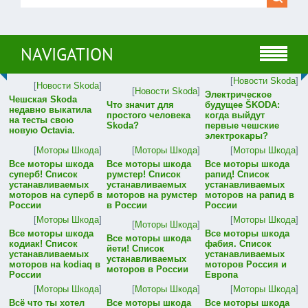
NAVIGATION
[
Новости Skoda
]
[
Новости Skoda
]
[
Новости Skoda
]
Электрическое
Чешская Skoda
Что значит для
будущее ŠKODA:
недавно выкатила
простого человека
когда выйдут
на тесты свою
Skoda?
первые чешские
новую Octavia.
электрокары?
[
Моторы Шкода
]
[
Моторы Шкода
]
[
Моторы Шкода
]
Все моторы шкода
Все моторы шкода
Все моторы шкода
суперб! Список
румстер! Список
рапид! Список
устанавливаемых
устанавливаемых
устанавливаемых
моторов на суперб в
моторов на румстер
моторов на рапид в
России
в России
России
[
Моторы Шкода
]
[
Моторы Шкода
]
[
Моторы Шкода
]
Все моторы шкода
Все моторы шкода
Все моторы шкода
кодиак! Список
фабия. Список
йети! Список
устанавливаемых
устанавливаемых
устанавливаемых
моторов на kodiaq в
моторов Россия и
моторов в России
России
Европа
[
Моторы Шкода
]
[
Моторы Шкода
]
[
Моторы Шкода
]
Всё что ты хотел
Все моторы шкода
Все моторы шкода