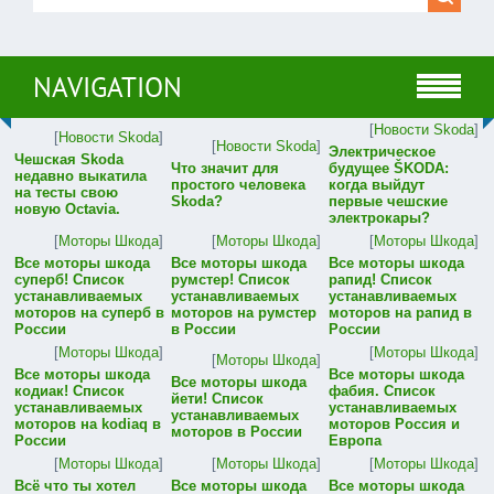
NAVIGATION
[
Новости Skoda
]
[
Новости Skoda
]
[
Новости Skoda
]
Электрическое
Чешская Skoda
Что значит для
будущее ŠKODA:
недавно выкатила
простого человека
когда выйдут
на тесты свою
Skoda?
первые чешские
новую Octavia.
электрокары?
[
Моторы Шкода
]
[
Моторы Шкода
]
[
Моторы Шкода
]
Все моторы шкода
Все моторы шкода
Все моторы шкода
суперб! Список
румстер! Список
рапид! Список
устанавливаемых
устанавливаемых
устанавливаемых
моторов на суперб в
моторов на румстер
моторов на рапид в
России
в России
России
[
Моторы Шкода
]
[
Моторы Шкода
]
[
Моторы Шкода
]
Все моторы шкода
Все моторы шкода
Все моторы шкода
кодиак! Список
фабия. Список
йети! Список
устанавливаемых
устанавливаемых
устанавливаемых
моторов на kodiaq в
моторов Россия и
моторов в России
России
Европа
[
Моторы Шкода
]
[
Моторы Шкода
]
[
Моторы Шкода
]
Всё что ты хотел
Все моторы шкода
Все моторы шкода