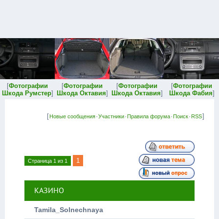
[
Фотографии
[
Фотографии
[
Фотографии
[
Фотографии
Шкода Румстер
]
Шкода Октавия
]
Шкода Октавия
]
Шкода Фабия
]
[
·
·
·
·
]
Новые сообщения
Участники
Правила форума
Поиск
RSS
1
Страница
1
из
1
КАЗИНО
Tamila_Solnechnaya