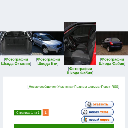
[
Фотографии
[
Фотографии
[
Фотографии
Шкода Октавия
]
Шкода Ети
]
Шкода Фабия
]
[
Фотографии
Шкода Фабия
]
[
·
·
·
·
]
Новые сообщения
Участники
Правила форума
Поиск
RSS
1
Страница
1
из
1