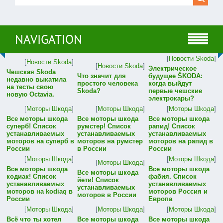
NAVIGATION
[
Новости Skoda
]
[
Новости Skoda
]
[
Новости Skoda
]
Электрическое
Чешская Skoda
Что значит для
будущее ŠKODA:
недавно выкатила
простого человека
когда выйдут
на тесты свою
Skoda?
первые чешские
новую Octavia.
электрокары?
[
Моторы Шкода
]
[
Моторы Шкода
]
[
Моторы Шкода
]
Все моторы шкода
Все моторы шкода
Все моторы шкода
суперб! Список
румстер! Список
рапид! Список
устанавливаемых
устанавливаемых
устанавливаемых
моторов на суперб в
моторов на румстер
моторов на рапид в
России
в России
России
[
Моторы Шкода
]
[
Моторы Шкода
]
[
Моторы Шкода
]
Все моторы шкода
Все моторы шкода
Все моторы шкода
кодиак! Список
фабия. Список
йети! Список
устанавливаемых
устанавливаемых
устанавливаемых
моторов на kodiaq в
моторов Россия и
моторов в России
России
Европа
[
Моторы Шкода
]
[
Моторы Шкода
]
[
Моторы Шкода
]
Всё что ты хотел
Все моторы шкода
Все моторы шкода