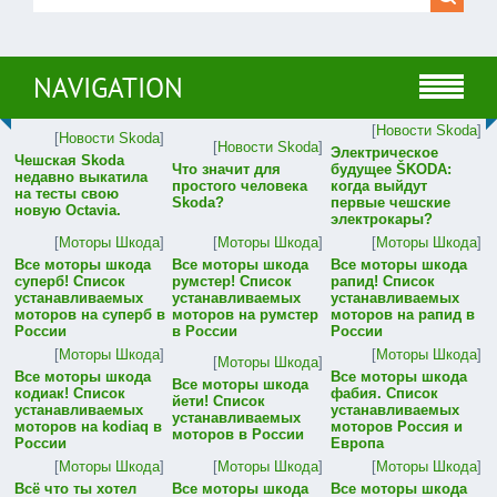
NAVIGATION
[
Новости Skoda
]
[
Новости Skoda
]
[
Новости Skoda
]
Электрическое
Чешская Skoda
Что значит для
будущее ŠKODA:
недавно выкатила
простого человека
когда выйдут
на тесты свою
Skoda?
первые чешские
новую Octavia.
электрокары?
[
Моторы Шкода
]
[
Моторы Шкода
]
[
Моторы Шкода
]
Все моторы шкода
Все моторы шкода
Все моторы шкода
суперб! Список
румстер! Список
рапид! Список
устанавливаемых
устанавливаемых
устанавливаемых
моторов на суперб в
моторов на румстер
моторов на рапид в
России
в России
России
[
Моторы Шкода
]
[
Моторы Шкода
]
[
Моторы Шкода
]
Все моторы шкода
Все моторы шкода
Все моторы шкода
кодиак! Список
фабия. Список
йети! Список
устанавливаемых
устанавливаемых
устанавливаемых
моторов на kodiaq в
моторов Россия и
моторов в России
России
Европа
[
Моторы Шкода
]
[
Моторы Шкода
]
[
Моторы Шкода
]
Всё что ты хотел
Все моторы шкода
Все моторы шкода