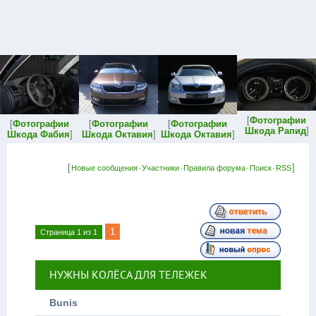
[
Фотографии
[
Фотографии
[
Фотографии
[
Фотографии
Шкода Рапид
]
Шкода Фабия
]
Шкода Октавия
]
Шкода Октавия
]
[
·
·
·
·
]
Новые сообщения
Участники
Правила форума
Поиск
RSS
1
Страница
1
из
1
НУЖНЫ КОЛЁСА ДЛЯ ТЕЛЕЖЕК
Bunis