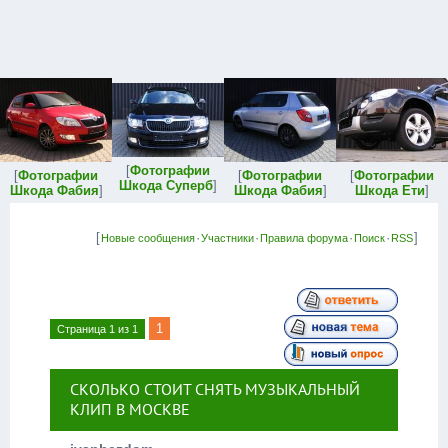
[
Фотографии
[
Фотографии
[
Фотографии
[
Фотографии
Шкода Суперб
]
Шкода Фабия
]
Шкода Фабия
]
Шкода Ети
]
[
·
·
·
·
]
Новые сообщения
Участники
Правила форума
Поиск
RSS
1
Страница
1
из
1
СКОЛЬКО СТОИТ СНЯТЬ МУЗЫКАЛЬНЫЙ
КЛИП В МОСКВЕ