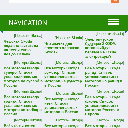
NAVIGATION
[
Новости Skoda
]
[
Новости Skoda
]
[
Новости Skoda
]
Электрическое
Чешская Skoda
Что значит для
будущее ŠKODA:
недавно выкатила
простого человека
когда выйдут
на тесты свою
Skoda?
первые чешские
новую Octavia.
электрокары?
[
Моторы Шкода
]
[
Моторы Шкода
]
[
Моторы Шкода
]
Все моторы шкода
Все моторы шкода
Все моторы шкода
суперб! Список
румстер! Список
рапид! Список
устанавливаемых
устанавливаемых
устанавливаемых
моторов на суперб в
моторов на румстер
моторов на рапид в
России
в России
России
[
Моторы Шкода
]
[
Моторы Шкода
]
[
Моторы Шкода
]
Все моторы шкода
Все моторы шкода
Все моторы шкода
кодиак! Список
фабия. Список
йети! Список
устанавливаемых
устанавливаемых
устанавливаемых
моторов на kodiaq в
моторов Россия и
моторов в России
России
Европа
[
Моторы Шкода
]
[
Моторы Шкода
]
[
Моторы Шкода
]
Всё что ты хотел
Все моторы шкода
Все моторы шкода