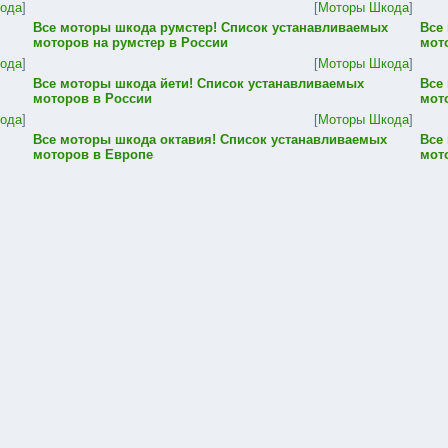
ода
]
[
Моторы Шкода
]
Все моторы шкода румстер! Список устанавливаемых
Все
моторов на румстер в России
мот
ода
]
[
Моторы Шкода
]
Все моторы шкода йети! Список устанавливаемых
Все
моторов в России
мот
ода
]
[
Моторы Шкода
]
Все моторы шкода октавия! Список устанавливаемых
Все
моторов в Европе
мот