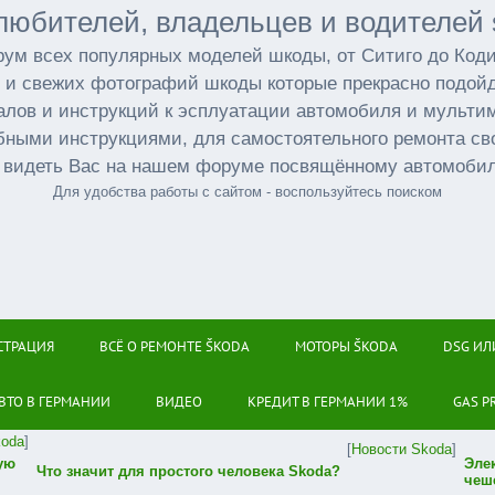
любителей, владельцев и водителей 
ум всех популярных моделей шкоды, от Ситиго до Код
 и свежих фотографий шкоды которые прекрасно подойд
лов и инструкций к эсплуатации автомобиля и мульт
бными инструкциями, для самостоятельного ремонта св
 видеть Вас на нашем форуме посвящённому автомоби
Для удобства работы с сайтом - воспользуйтесь поиском
СТРАЦИЯ
ВСЁ О РЕМОНТЕ ŠKODA
МОТОРЫ ŠKODA
DSG ИЛ
ВТО В ГЕРМАНИИ
ВИДЕО
КРЕДИТ В ГЕРМАНИИ 1%
GAS P
koda
]
[
Новости Skoda
]
ую
Эле
Что значит для простого человека Skoda?
чеш