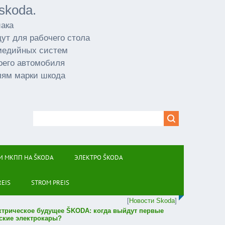
skoda.
иака
ут для рабочего стола
имедийных систем
оего автомобиля
лям марки шкода
И МКПП НА ŠKODA
ЭЛЕКТРО ŠKODA
REIS
STROM PREIS
[
Новости Skoda
]
ктрическое будущее ŠKODA: когда выйдут первые
ские электрокары?