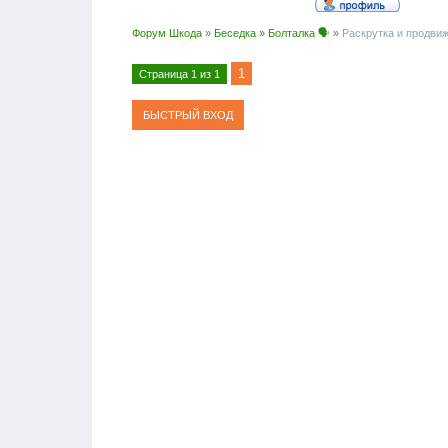
Форум Шкода
»
Беседка
»
Болталка 🗣
»
Раскрутка и продви
1
Страница
1
из
1