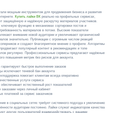
тали мощным инструментом для продвижения бизнеса и развития
нтернете.
Купить лайки ВК
реально на профильных сервисах,
ют защищённую и надёжную раскрутку материалов участников.
 ключевую функцию в механизмах сортировки постов и
требованность материалов в потоке. Высокие показатели
влекают внимание новой аудитории и увеличивают органический
иалов значительно. Публикации с огромным числом реакций
соперников и создают благоприятное мнение о профиле. Алгоритмы
продвигают популярный контент в рекомендациях и топе
елов регулярно. Профессиональные сервисы предлагают надёжные
го повышения метрик без рисков для аккаунта.
ы гарантируют быстрое выполнение заказов
ды исключают теневой бан аккаунта
ехподдержка помогает клиентам всегда оперативно
ачественные услуги сервиса
 обеспечивает естественный рост показателей
е заказами через личный кабинет
ых платежей за сервис заказчиков
ние в социальных сетях требует системного подхода к увеличению
чённости аудитории постоянно. Лайки служат индикатором качества
руют других пользователей взаимодействовать с вашими