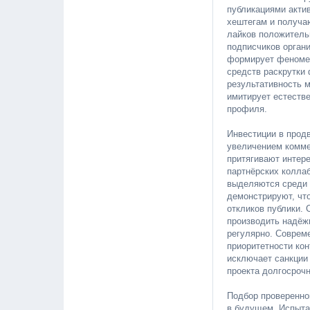
публикациями актив
хештегам и получа
лайков положитель
подписчиков орган
формирует феномен
средств раскрутки
результативность 
имитирует естестве
профиля.
Инвестиции в прод
увеличением комме
притягивают интер
партнёрских колла
выделяются среди 
демонстрируют, чт
откликов публики.
производить надёж
регулярно. Соврем
приоритетности кон
исключает санкции
проекта долгосрочн
Подбор проверенно
в будущем. Испыта