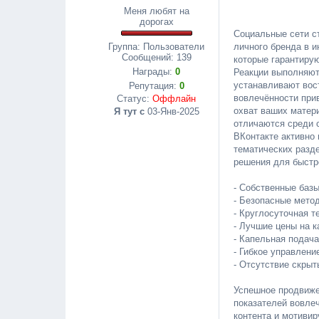
Меня любят на
дорогах
Социальные сети с
личного бренда в и
Группа: Пользователи
Сообщений:
139
которые гарантиру
Награды:
0
Реакции выполняют
устанавливают вос
Репутация:
0
вовлечённости при
Статус:
Оффлайн
охват ваших матер
Я тут с
03-Янв-2025
отличаются среди 
ВКонтакте активно 
тематических разд
решения для быстро
- Собственные баз
- Безопасные мето
- Круглосуточная т
- Лучшие цены на к
- Капельная подача
- Гибкое управлени
- Отсутствие скрыт
Успешное продвиже
показателей вовле
контента и мотиви