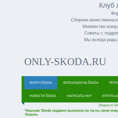
Клуб 
Фор
Сборник качественных
Множество мануа
Советы с подро
Мы всегда рады
ONLY-SKODA.RU
ФОРУМ ŠKODA
ФОТОАЛЬБОМЫ ŠKODA
РЕГИ
НОВОСТИ ŠKODA
НАПИСАТЬ НАМ
КУПИТЬ А
[
Новости S
Чешская Skoda недавно выкатила на тесты свою нов
Octavia.