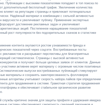
но. Публикации с высокими показателями попадают в топ поиска по
ют дополнительный бесплатный трафик. Увеличение количества
но влияет на репутацию страницы и привлекает потенциальных
ически. Надёжный материал в комбинации с сильной активностью
 вирусности и увеличивает публику. Применение экспертных
 форсирует достижение рекламных задач и увеличивает
маркетинговых акций. Постепенное наращивание показателей
нный рост популярности без подозрительных скачков в статистике
вижение контента окупаются ростом узнаваемости бренда и
рческих показателей через соцсети. Востребованные посты
ес рекламистов и раскрывают перспективы для благоприятных
бораций систематически. Страницы с высокой активностью
конкурентов и получают больше целевых заявок от клиентов. Данные
о участники активнее верят материалу с огромным числом позитивных
 Систематические выпуски востребованных публикаций стимулируют
ные материалы и сохранять заинтересованность фолловеров
енные алгоритмы учитывают скорость набора лайков при определении
тента для продвижения в системе. Грамотная стратегия продвижения
 платформы и обеспечивает стабильное органическое развитие
о.
й службы критично значим для защиты профиля и удержания имиджа
нные системы обеспечивают секретность сведений заказчиков и