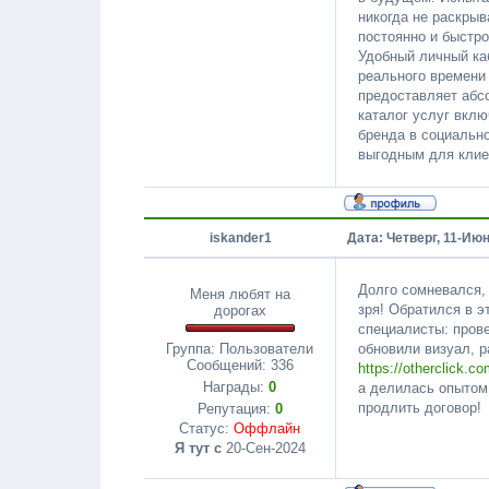
никогда не раскры
постоянно и быстр
Удобный личный ка
реального времени
предоставляет абс
каталог услуг вклю
бренда в социальн
выгодным для клие
iskander1
Дата: Четверг, 11-Июн
Долго сомневался,
Меня любят на
зря! Обратился в э
дорогах
специалисты: прове
обновили визуал, р
Группа: Пользователи
Сообщений:
336
https://otherclick.co
Награды:
0
а делилась опытом
продлить договор!
Репутация:
0
Статус:
Оффлайн
Я тут с
20-Сен-2024