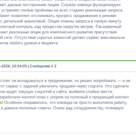
вают данные посторонним лицам. Служба помощи функционирует
о устраняет любые проблемы на всех стадиях реализации запроса.
бинет позволяет отслеживать прогресс продвижения в режиме
 с детальной аналитикой. Опция отмены запроса в любую минуту
олютный контроль над процессом накрутки метрик. Расширенный
чает различные опции для комплексного развития присутствия
ой сети. Отсутствие скрытых комиссий делает сервис максимально
нтов любого уровня и бюджета.
-2026, 10:54:05 | Сообщение #
2
 стоит ли вкладываться в продвижение, но решил попробовать — и не
тот сервис с задачей увеличить продажи через соцсети. Что сделали
ли аудит текущих соцсетей и сайта, выявили слабые места;
азработали контент‑план с упором на полезный и продающий контент
m/
Особенно понравилось, что команда не просто выполняла работу,
 и давала полезные советы. Очень рад сотрудничеству, планирую