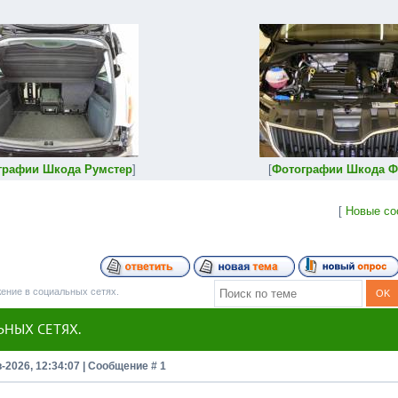
графии Шкода Румстер
]
[
Фотографии Шкода Ф
[
Новые со
жение в социальных сетях.
ЬНЫХ СЕТЯХ.
в-2026, 12:34:07 | Сообщение #
1