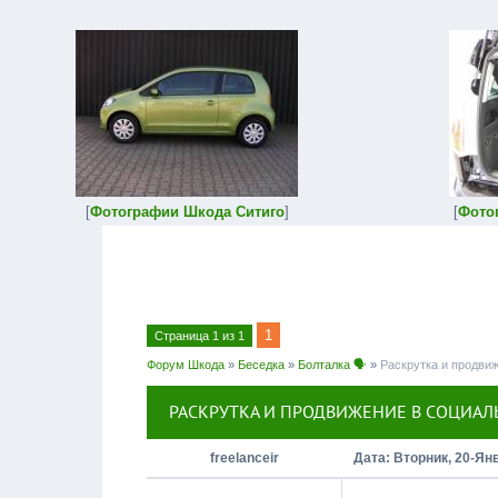
[
Фотографии Шкода Ситиго
]
[
Фото
1
Страница
1
из
1
Форум Шкода
»
Беседка
»
Болталка 🗣
»
Раскрутка и продви
РАСКРУТКА И ПРОДВИЖЕНИЕ В СОЦИАЛ
freelanceir
Дата: Вторник, 20-Ян