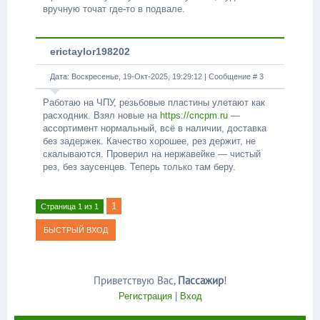
вручную точат где-то в подвале.
erictaylor198202
Дата: Воскресенье, 19-Окт-2025, 19:29:12 | Сообщение #
3
Работаю на ЧПУ, резьбовые пластины улетают как
расходник. Взял новые на
https://cncpm.ru
—
ассортимент нормальный, всё в наличии, доставка
без задержек. Качество хорошее, рез держит, не
скалываются. Проверил на нержавейке — чистый
рез, без заусенцев. Теперь только там беру.
1
Страница
1
из
1
Приветствую Вас
,
Пассажир
!
Регистрация
|
Вход