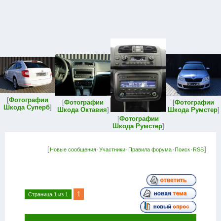
[
Фотографии
[
Фотографии
[
Фотографии
Шкода Суперб
]
Шкода Октавия
]
Шкода Румстер
]
[
Фотографии
Шкода Румстер
]
[
·
·
·
·
]
Новые сообщения
Участники
Правила форума
Поиск
RSS
1
Страница
1
из
1