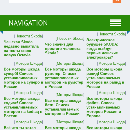
NAVIGATION
[
Новости Skoda
]
[
Новости Skoda
]
[
Новости Skoda
]
Электрическое
Чешская Skoda
Что значит для
будущее ŠKODA:
недавно выкатила
простого человека
когда выйдут
на тесты свою
Skoda?
первые чешские
новую Octavia.
электрокары?
[
Моторы Шкода
]
[
Моторы Шкода
]
[
Моторы Шкода
]
Все моторы шкода
Все моторы шкода
Все моторы шкода
суперб! Список
румстер! Список
рапид! Список
устанавливаемых
устанавливаемых
устанавливаемых
моторов на суперб в
моторов на румстер
моторов на рапид в
России
в России
России
[
Моторы Шкода
]
[
Моторы Шкода
]
[
Моторы Шкода
]
Все моторы шкода
Все моторы шкода
Все моторы шкода
кодиак! Список
фабия. Список
йети! Список
устанавливаемых
устанавливаемых
устанавливаемых
моторов на kodiaq в
моторов Россия и
моторов в России
России
Европа
[
Моторы Шкода
]
[
Моторы Шкода
]
[
Моторы Шкода
]
Всё что ты хотел
Все моторы шкода
Все моторы шкода