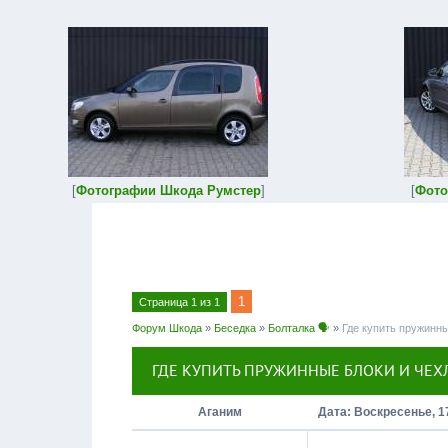
[
Фотографии Шкода Румстер
]
[
Фото
1
Страница
1
из
1
Форум Шкода
»
Беседка
»
Болталка 🗣
»
Где купить пружинн
ГДЕ КУПИТЬ ПРУЖИННЫЕ БЛОКИ И ЧЕХ
Аганим
Дата: Воскресенье, 1