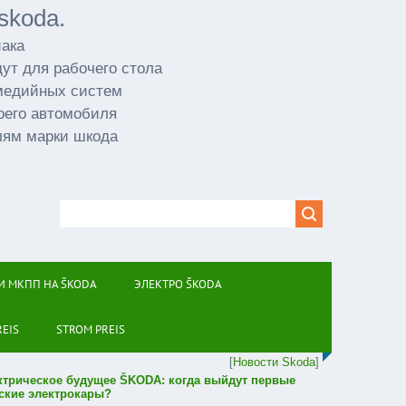
skoda.
иака
ут для рабочего стола
имедийных систем
оего автомобиля
лям марки шкода
И МКПП НА ŠKODA
ЭЛЕКТРО ŠKODA
REIS
STROM PREIS
[
Новости Skoda
]
ктрическое будущее ŠKODA: когда выйдут первые
ские электрокары?