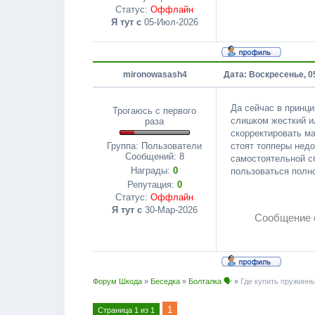
Статус:
Оффлайн
Я тут с
05-Июл-2026
mironowasash4
Дата: Воскресенье, 0
Да сейчас в принц
Трогаюсь с первого
слишком жесткий и
раза
скорректировать ма
стоят топперы недо
Группа: Пользователи
Сообщений:
8
самостоятельной с
Награды:
0
пользоваться полн
Репутация:
0
Статус:
Оффлайн
Я тут с
30-Мар-2026
Сообщение 
Форум Шкода
»
Беседка
»
Болталка 🗣
»
Где купить пружинн
1
Страница
1
из
1