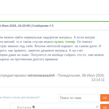
5-Июл-2026, 16:20:08 | Сообщение #
5
ипе можно найти нормальные недорогие матрасы. А если матрас
ли мягкий, то в таком случае можно
купить топпер
. Он помоет
трас именно под себя. Вполне неплохой вариант. на самом деле. И
рого, как правило, заметно дешевле матраса. А на счет
борки даже не знаю. Получится ли вообще собрать что-то, чем можно
оценно на протяжении долгого времени.
отредактировал
mironowasash4
-
Понедельник, 06-Июл-2026,
13:14:11
ые блоки и чехлы для матрасов?