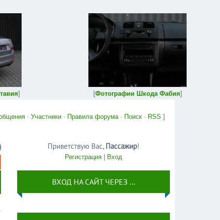
тавия
]
[
Фотографии Шкода Фабия
]
общения
·
Участники
·
Правила форума
·
Поиск
·
RSS
]
Приветствую Вас
,
Пассажир
!
Регистрация
|
Вход
ВХОД НА САЙТ ЧЕРЕЗ ...