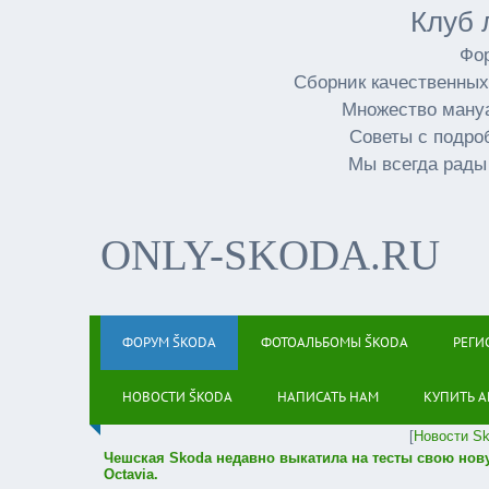
Клуб 
Фор
Сборник качественных
Множество мануа
Советы с подро
Мы всегда рады
ONLY-SKODA.RU
ФОРУМ ŠKODA
ФОТОАЛЬБОМЫ ŠKODA
РЕГИ
НОВОСТИ ŠKODA
НАПИСАТЬ НАМ
КУПИТЬ А
[
Новости S
Чешская Skoda недавно выкатила на тесты свою нов
Octavia.