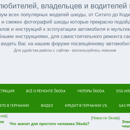
любителей, владельцев и водителей 
ум всех популярных моделей шкоды, от Ситиго до Код
 и свежих фотографий шкоды которые прекрасно подойд
лов и инструкций к эсплуатации автомобиля и мульт
бными инструкциями, для самостоятельного ремонта св
 видеть Вас на нашем форуме посвящённому автомоби
Для удобства работы с сайтом - воспользуйтесь поиском
СТРАЦИЯ
ВСЁ О РЕМОНТЕ ŠKODA
МОТОРЫ ŠKODA
DSG ИЛ
ВТО В ГЕРМАНИИ
ВИДЕО
КРЕДИТ В ГЕРМАНИИ 1%
GAS P
koda
]
[
Новости Skoda
]
ую
Эле
Что значит для простого человека Skoda?
чеш