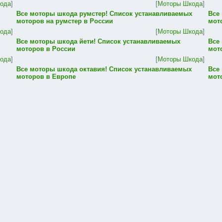
ода
]
[
Моторы Шкода
]
Все моторы шкода румстер! Список устанавливаемых
Все
моторов на румстер в России
мот
ода
]
[
Моторы Шкода
]
Все моторы шкода йети! Список устанавливаемых
Все
моторов в России
мот
ода
]
[
Моторы Шкода
]
Все моторы шкода октавия! Список устанавливаемых
Все
моторов в Европе
мот