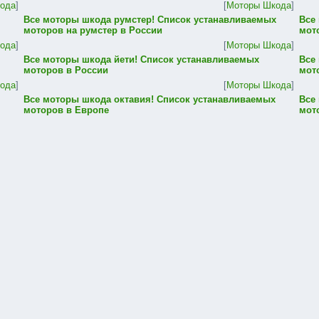
ода
]
[
Моторы Шкода
]
Все моторы шкода румстер! Список устанавливаемых
Все
моторов на румстер в России
мот
ода
]
[
Моторы Шкода
]
Все моторы шкода йети! Список устанавливаемых
Все
моторов в России
мот
ода
]
[
Моторы Шкода
]
Все моторы шкода октавия! Список устанавливаемых
Все
моторов в Европе
мот