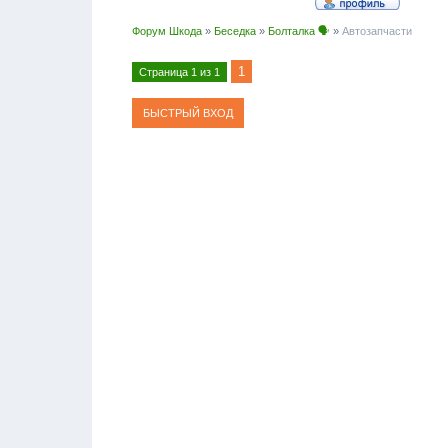
Форум Шкода
»
Беседка
»
Болталка 🗣
»
Автозапчасти
1
Страница
1
из
1