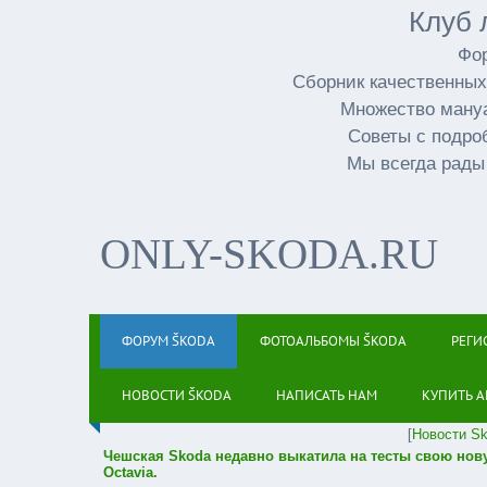
Клуб 
Фор
Сборник качественных
Множество мануа
Советы с подро
Мы всегда рады
ONLY-SKODA.RU
ФОРУМ ŠKODA
ФОТОАЛЬБОМЫ ŠKODA
РЕГИ
НОВОСТИ ŠKODA
НАПИСАТЬ НАМ
КУПИТЬ А
[
Новости S
Чешская Skoda недавно выкатила на тесты свою нов
Octavia.