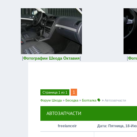
[
Фотографии Шкода Октавия
]
[
Фот
1
Страница
1
из
1
Форум Шкода
»
Беседка
»
Болталка 🗣
»
Автозапчасти
АВТОЗАПЧАСТИ
freelanceir
Дата: Пятница, 18-Ию