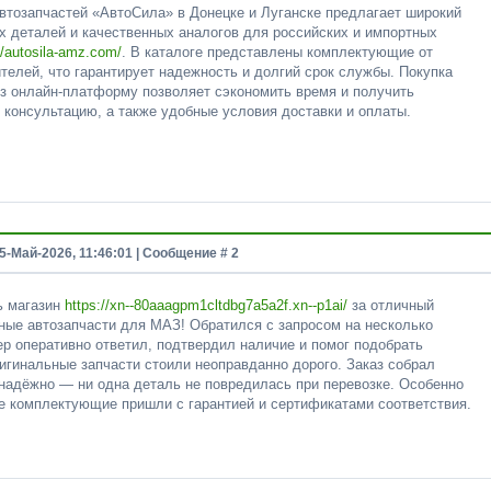
автозапчастей «АвтоСила» в Донецке и Луганске предлагает широкий
х деталей и качественных аналогов для российских и импортных
//autosila-amz.com/
. В каталоге представлены комплектующие от
елей, что гарантирует надежность и долгий срок службы. Покупка
ез онлайн-платформу позволяет сэкономить время и получить
консультацию, а также удобные условия доставки и оплаты.
5-Май-2026, 11:46:01 | Сообщение #
2
ь магазин
https://xn--80aaagpm1cltdbg7a5a2f.xn--p1ai/
за отличный
нные автозапчасти для МАЗ! Обратился с запросом на несколько
р оперативно ответил, подтвердил наличие и помог подобрать
ригинальные запчасти стоили неоправданно дорого. Заказ собрал
 надёжно — ни одна деталь не повредилась при перевозке. Особенно
се комплектующие пришли с гарантией и сертификатами соответствия.