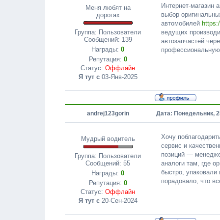
Интернет-магазин 
Меня любят на
выбор оригинальны
дорогах
автомобилей
https:
ведущих производит
Группа: Пользователи
Сообщений:
139
автозапчастей чер
Награды:
0
профессиональную 
Репутация:
0
Статус:
Оффлайн
Я тут с
03-Янв-2025
andrej123gorin
Дата: Понедельник, 2
Хочу поблагодарит
Мудрый водитель
сервис и качестве
позиций — менедже
Группа: Пользователи
аналоги там, где о
Сообщений:
55
быстро, упаковали
Награды:
0
порадовало, что в
Репутация:
0
Статус:
Оффлайн
Я тут с
20-Сен-2024