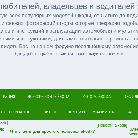
любителей, владельцев и водителей 
ум всех популярных моделей шкоды, от Ситиго до Код
 и свежих фотографий шкоды которые прекрасно подойд
лов и инструкций к эсплуатации автомобиля и мульт
бными инструкциями, для самостоятельного ремонта св
 видеть Вас на нашем форуме посвящённому автомоби
Для удобства работы с сайтом - воспользуйтесь поиском
СТРАЦИЯ
ВСЁ О РЕМОНТЕ ŠKODA
МОТОРЫ ŠKODA
DSG ИЛ
ВТО В ГЕРМАНИИ
ВИДЕО
КРЕДИТ В ГЕРМАНИИ 1%
GAS P
koda
]
[
Новости Skoda
]
ую
Эле
Что значит для простого человека Skoda?
чеш