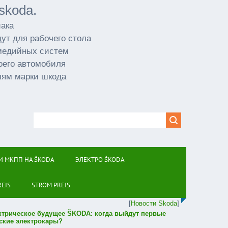
skoda.
иака
ут для рабочего стола
имедийных систем
оего автомобиля
лям марки шкода
И МКПП НА ŠKODA
ЭЛЕКТРО ŠKODA
REIS
STROM PREIS
[
Новости Skoda
]
ктрическое будущее ŠKODA: когда выйдут первые
ские электрокары?