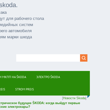
skoda.
иака
ут для рабочего стола
имедийных систем
оего автомобиля
лям марки шкода
И МКПП НА ŠKODA
ЭЛЕКТРО ŠKODA
REIS
STROM PREIS
[
Новости Skoda
]
ктрическое будущее ŠKODA: когда выйдут первые
ские электрокары?