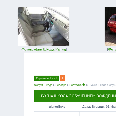
[
Фотографии Шкода Рапид
]
[
Фот
1
Страница
1
из
1
Форум Шкода
»
Беседка
»
Болталка 🗣
»
Нужна школа с обуч
НУЖНА ШКОЛА С ОБУЧЕНИЕМ ВОЖДЕНИ
gibnerlinks
Дата: Вторник, 01-Ию