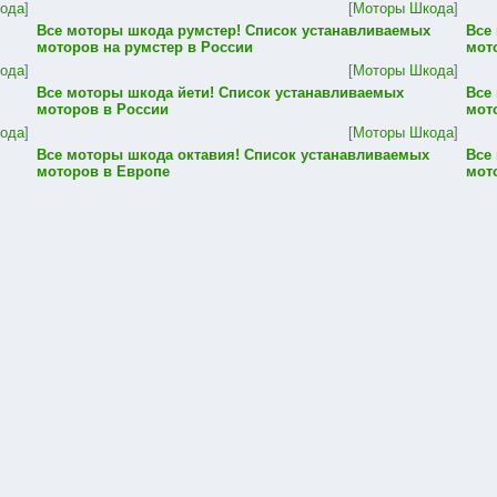
ода
]
[
Моторы Шкода
]
Все моторы шкода румстер! Список устанавливаемых
Все
моторов на румстер в России
мот
ода
]
[
Моторы Шкода
]
Все моторы шкода йети! Список устанавливаемых
Все
моторов в России
мот
ода
]
[
Моторы Шкода
]
Все моторы шкода октавия! Список устанавливаемых
Все
моторов в Европе
мот