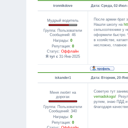
tronnikdove
Дата: Среда, 02-Июл-
После армии брат з
Мудрый водитель
Нашли школу на
ht
сельхозтехнике у н
Группа: Пользователи
оформили быстро. 
Сообщений:
46
в хозяйстве, катае
Награды:
0
несложно, главное 
Репутация:
0
Статус:
Оффлайн
Я тут с
31-Янв-2025
iskander1
Дата: Вторник, 20-Ян
Советую тут зани
Меня любят на
vernadskogo/
Резуль
дорогах
рулем, знаю ПДД и 
благодаря качестве
Группа: Пользователи
Сообщений:
340
Награды:
0
Репутация:
0
Статус:
Оффлайн