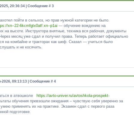
2025, 20:36:34 | Сообщение #
3
ахотел пойти в сельхоз, но прав нужной категории не было.
tps://xn--22-6kcmfgtx0atf.xn--p1ai
— обучение вождению на
их на высоте. Инструктора внятные, техника вся рабочая, документы
Через месяц уже сдал и получил права. Теперь работает официально
тся на комбайне и тракторах как шеф. Сказал — учиться было
слушать и не косячить.
в-2026, 09:13:13 | Сообщение #
4
маться в атвошколе
https://avto-univer.ru/avtoshkola-prospekt-
таты обучения превзошли ожидания – чувствую себя уверенно за
умею применять их на практике. Экзамен сдал с первого раза
нной подготовке.