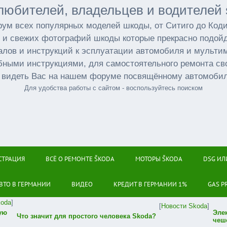
любителей, владельцев и водителей 
ум всех популярных моделей шкоды, от Ситиго до Код
 и свежих фотографий шкоды которые прекрасно подойд
лов и инструкций к эсплуатации автомобиля и мульт
бными инструкциями, для самостоятельного ремонта св
 видеть Вас на нашем форуме посвящённому автомоби
Для удобства работы с сайтом - воспользуйтесь поиском
СТРАЦИЯ
ВСЁ О РЕМОНТЕ ŠKODA
МОТОРЫ ŠKODA
DSG ИЛ
ВТО В ГЕРМАНИИ
ВИДЕО
КРЕДИТ В ГЕРМАНИИ 1%
GAS P
koda
]
[
Новости Skoda
]
ую
Эле
Что значит для простого человека Skoda?
чеш