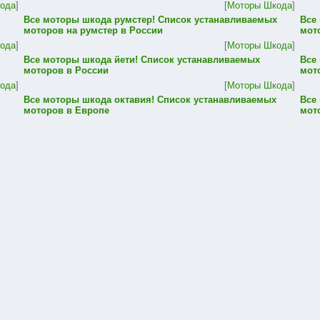
ода
]
[
Моторы Шкода
]
Все моторы шкода румстер! Список устанавливаемых
Все
моторов на румстер в России
мот
ода
]
[
Моторы Шкода
]
Все моторы шкода йети! Список устанавливаемых
Все
моторов в России
мот
ода
]
[
Моторы Шкода
]
Все моторы шкода октавия! Список устанавливаемых
Все
моторов в Европе
мот