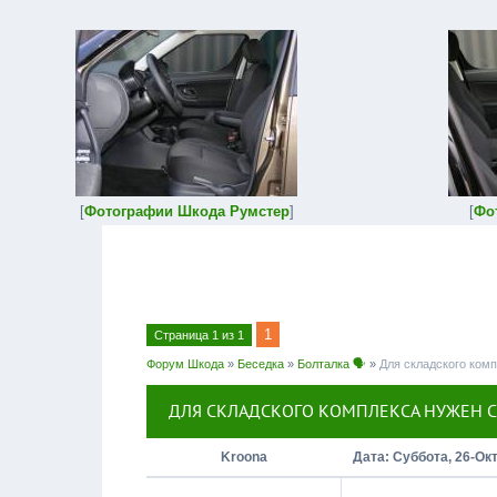
[
Фотографии Шкода Румстер
]
[
Фо
1
Страница
1
из
1
Форум Шкода
»
Беседка
»
Болталка 🗣
»
Для складского ком
ДЛЯ СКЛАДСКОГО КОМПЛЕКСА НУЖЕН 
Kroona
Дата: Суббота, 26-Окт