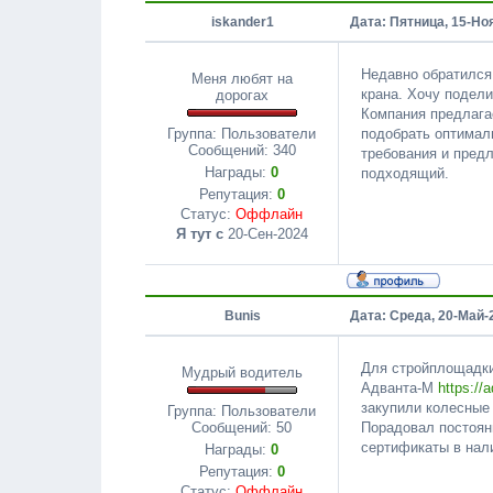
iskander1
Дата: Пятница, 15-Но
Недавно обратилс
Меня любят на
крана. Хочу подел
дорогах
Компания предлагае
подобрать оптимал
Группа: Пользователи
Сообщений:
340
требования и пред
Награды:
0
подходящий.
Репутация:
0
Статус:
Оффлайн
Я тут с
20-Сен-2024
Bunis
Дата: Среда, 20-Май-
Для стройплощадки
Мудрый водитель
Адванта-М
https://
закупили колесные
Группа: Пользователи
Порадовал постоян
Сообщений:
50
сертификаты в нал
Награды:
0
Репутация:
0
Статус:
Оффлайн