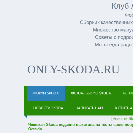
Клуб 
Фор
Сборник качественных
Множество мануа
Советы с подро
Мы всегда рады
ONLY-SKODA.RU
ФОРУМ ŠKODA
ФОТОАЛЬБОМЫ ŠKODA
РЕГИ
НОВОСТИ ŠKODA
НАПИСАТЬ НАМ
КУПИТЬ А
[
Новости S
Чешская Skoda недавно выкатила на тесты свою нов
Octavia.