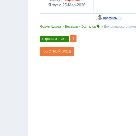
Я тут с
25-Мар-2026
Форум Шкода
»
Беседка
»
Болталка 🗣
»
Для складского ком
1
Страница
1
из
1