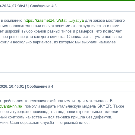
я-2024, 07:38:43 | Сообщение #
3
я в компанию
https://krasmet24.ru/stati....iyatiya
для заказа мостового
иться положительными впечатлениями от сотрудничества с ними.
т широкий выбор кранов разных типов и размеров, что позволяет
ьное решение для каждого клиента. Специалисты учли все наши
ложили несколько вариантов, из которых мы выбрали наиболее
2026, 10:46:01 | Сообщение #
4
 требовался телескопический подъемник для материалов. В
advanta-nn.ru/
помогли выбрать итальянскую модель SKYER. Также
 опоры турецкого производства под наши строительные тележки.
ный контроль качества — вся техника пришла без дефектов,
ичии. Своя сервисная служба — огромный плюс.