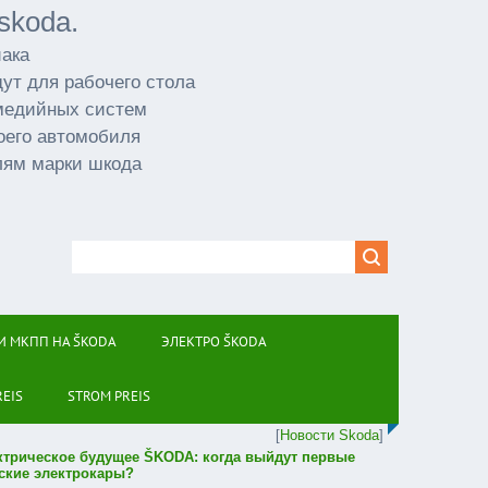
skoda.
иака
ут для рабочего стола
имедийных систем
оего автомобиля
лям марки шкода
И МКПП НА ŠKODA
ЭЛЕКТРО ŠKODA
REIS
STROM PREIS
[
Новости Skoda
]
ктрическое будущее ŠKODA: когда выйдут первые
ские электрокары?