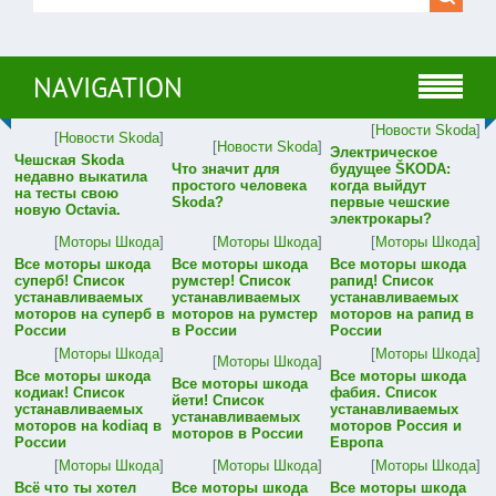
NAVIGATION
[
Новости Skoda
]
[
Новости Skoda
]
[
Новости Skoda
]
Электрическое
Чешская Skoda
Что значит для
будущее ŠKODA:
недавно выкатила
простого человека
когда выйдут
на тесты свою
Skoda?
первые чешские
новую Octavia.
электрокары?
[
Моторы Шкода
]
[
Моторы Шкода
]
[
Моторы Шкода
]
Все моторы шкода
Все моторы шкода
Все моторы шкода
суперб! Список
румстер! Список
рапид! Список
устанавливаемых
устанавливаемых
устанавливаемых
моторов на суперб в
моторов на румстер
моторов на рапид в
России
в России
России
[
Моторы Шкода
]
[
Моторы Шкода
]
[
Моторы Шкода
]
Все моторы шкода
Все моторы шкода
Все моторы шкода
кодиак! Список
фабия. Список
йети! Список
устанавливаемых
устанавливаемых
устанавливаемых
моторов на kodiaq в
моторов Россия и
моторов в России
России
Европа
[
Моторы Шкода
]
[
Моторы Шкода
]
[
Моторы Шкода
]
Всё что ты хотел
Все моторы шкода
Все моторы шкода