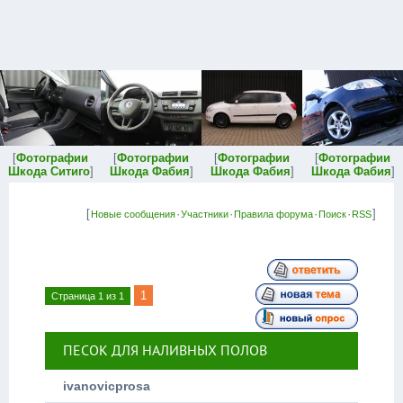
[
Фотографии
[
Фотографии
[
Фотографии
[
Фотографии
Шкода Ситиго
]
Шкода Фабия
]
Шкода Фабия
]
Шкода Фабия
]
[
·
·
·
·
]
Новые сообщения
Участники
Правила форума
Поиск
RSS
1
Страница
1
из
1
ПЕСОК ДЛЯ НАЛИВНЫХ ПОЛОВ
ivanovicprosa