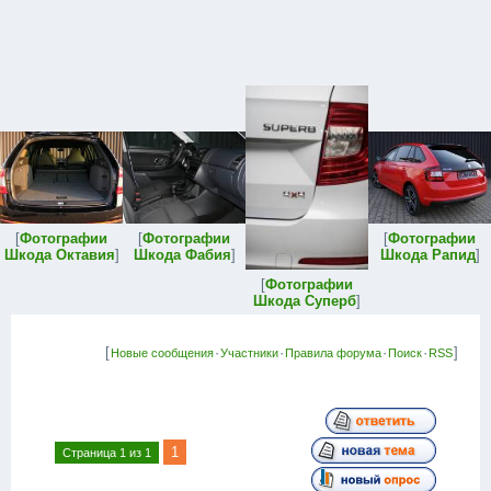
[
Фотографии
[
Фотографии
[
Фотографии
Шкода Октавия
]
Шкода Фабия
]
Шкода Рапид
]
[
Фотографии
Шкода Суперб
]
[
·
·
·
·
]
Новые сообщения
Участники
Правила форума
Поиск
RSS
1
Страница
1
из
1