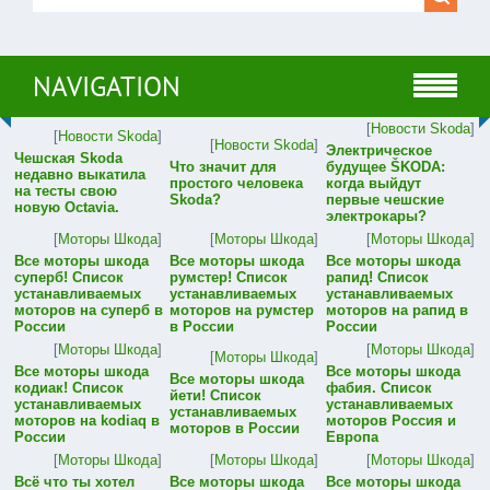
NAVIGATION
[
Новости Skoda
]
[
Новости Skoda
]
[
Новости Skoda
]
Электрическое
Чешская Skoda
Что значит для
будущее ŠKODA:
недавно выкатила
простого человека
когда выйдут
на тесты свою
Skoda?
первые чешские
новую Octavia.
электрокары?
[
Моторы Шкода
]
[
Моторы Шкода
]
[
Моторы Шкода
]
Все моторы шкода
Все моторы шкода
Все моторы шкода
суперб! Список
румстер! Список
рапид! Список
устанавливаемых
устанавливаемых
устанавливаемых
моторов на суперб в
моторов на румстер
моторов на рапид в
России
в России
России
[
Моторы Шкода
]
[
Моторы Шкода
]
[
Моторы Шкода
]
Все моторы шкода
Все моторы шкода
Все моторы шкода
кодиак! Список
фабия. Список
йети! Список
устанавливаемых
устанавливаемых
устанавливаемых
моторов на kodiaq в
моторов Россия и
моторов в России
России
Европа
[
Моторы Шкода
]
[
Моторы Шкода
]
[
Моторы Шкода
]
Всё что ты хотел
Все моторы шкода
Все моторы шкода