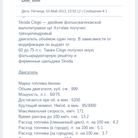
Dim_oon
Дата: Пятница, 03-Май-2013, 23:02:12 | Сообщение #
1
Skoda Citigo — двойник фольксвагеновской
малолитражки up! Хэтчбек получил
трёхцилиндровый
двигатель объёмом один литр. В зависимости от
модификации он выдаёт от
60 до 75 л.с. Также Citigo получил иную
фальшрадиаторную решётку и
фирменные шильдики Skoda.
Двигатель
Марка топлива:бензин
Объем двигателя, куб. см.: 999
Мощность, л.с.: 60/75
Достигается при об. в мин.: 6200
Крутящий момент, Нм/об. в мин.: 95/3000
Максимальная скорость, км/ч: 171
Время разгона до 100 км/ч, сек.: 13.2
Расход топлива (смешанный цикл), л. на 100 км.: 4.2
Расход топлива (в городе), л. на 100 км.: 5.1
Расход топлива (за городом), л. на 100 км.: 3.7