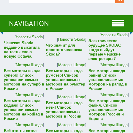
NAVIGATION
[
Новости Skoda
]
[
Новости Skoda
]
[
Новости Skoda
]
Электрическое
Чешская Skoda
Что значит для
будущее ŠKODA:
недавно выкатила
простого человека
когда выйдут
на тесты свою
Skoda?
первые чешские
новую Octavia.
электрокары?
[
Моторы Шкода
]
[
Моторы Шкода
]
[
Моторы Шкода
]
Все моторы шкода
Все моторы шкода
Все моторы шкода
суперб! Список
румстер! Список
рапид! Список
устанавливаемых
устанавливаемых
устанавливаемых
моторов на суперб в
моторов на румстер
моторов на рапид в
России
в России
России
[
Моторы Шкода
]
[
Моторы Шкода
]
[
Моторы Шкода
]
Все моторы шкода
Все моторы шкода
Все моторы шкода
кодиак! Список
фабия. Список
йети! Список
устанавливаемых
устанавливаемых
устанавливаемых
моторов на kodiaq в
моторов Россия и
моторов в России
России
Европа
[
Моторы Шкода
]
[
Моторы Шкода
]
[
Моторы Шкода
]
Всё что ты хотел
Все моторы шкода
Все моторы шкода