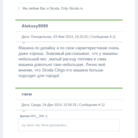
Мы любим Вас и Skoda, Only-Skoda.ru
Aleksey9090
Дата: Понедельник, 03-Фев-2014, 16:25:02 | Сообщение #
11
Машина по дизайну и по свои характеристикам очень
даже хороша. Знакомый рассказывал, что у машины
небольшой вес ,малый расход топлива и сама
машина довольно таки небольшая. Лично моё
мнение, что Skoda Citigo-это машина больше
подходит для города!
гном
Дата: Среда, 24-Дек-2014, 22:56:32 | Сообщение #
12
Цитата
M01__9M1
(
)
ну ниче так Чехи разошлись,