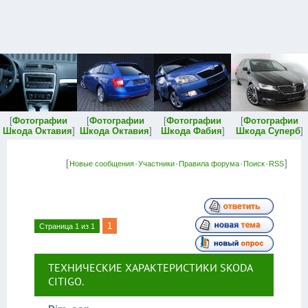
[
Фотографии
[
Фотографии
[
Фотографии
[
Фотографии
Шкода Октавия
]
Шкода Октавия
]
Шкода Фабия
]
Шкода Суперб
]
[
·
·
·
·
]
Новые сообщения
Участники
Правила форума
Поиск
RSS
1
Страница
1
из
1
ТЕХНИЧЕСКИЕ ХАРАКТЕРИСТИКИ SKODA
CITIGO.