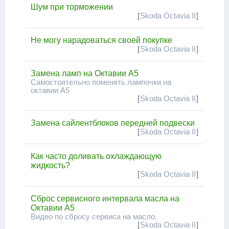
Шум при торможении
[
Skoda Octavia II
]
Не могу нарадоваться своей покупке
[
Skoda Octavia II
]
Замена ламп на Октавии А5
Самостоятельно поменять лампочки на
октавии А5
[
Skoda Octavia II
]
Замена сайлентблоков передней подвески
[
Skoda Octavia II
]
Как часто доливать охлаждающую
жидкость?
[
Skoda Octavia II
]
Сброс сервисного интервала масла на
Октавии А5
Видео по сбросу сервиса на масло.
[
Skoda Octavia II
]