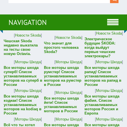
NAVIGATION
[
Новости Skoda
]
[
Новости Skoda
]
[
Новости Skoda
]
Электрическое
Чешская Skoda
Что значит для
будущее ŠKODA:
недавно выкатила
простого человека
когда выйдут
на тесты свою
Skoda?
первые чешские
новую Octavia.
электрокары?
[
Моторы Шкода
]
[
Моторы Шкода
]
[
Моторы Шкода
]
Все моторы шкода
Все моторы шкода
Все моторы шкода
суперб! Список
румстер! Список
рапид! Список
устанавливаемых
устанавливаемых
устанавливаемых
моторов на суперб в
моторов на румстер
моторов на рапид в
России
в России
России
[
Моторы Шкода
]
[
Моторы Шкода
]
[
Моторы Шкода
]
Все моторы шкода
Все моторы шкода
Все моторы шкода
кодиак! Список
фабия. Список
йети! Список
устанавливаемых
устанавливаемых
устанавливаемых
моторов на kodiaq в
моторов Россия и
моторов в России
России
Европа
[
Моторы Шкода
]
[
Моторы Шкода
]
[
Моторы Шкода
]
Всё что ты хотел
Все моторы шкода
Все моторы шкода