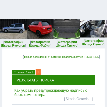
[
Фотографии
[
Фотографии
[
Фотографии
[
Фотографии
Шкода Суперб
]
Шкода Румстер
]
Шкода Фабия
]
Шкода Ситиго
]
[
·
·
·
·
]
Новые сообщения
Участники
Правила форума
Поиск
RSS
1
Страница
1
из
1
РЕЗУЛЬТАТЫ ПОИСКА
Как убрать предупреждающую надпись с
борт. компьютера.
[
Skoda Octavia II
]