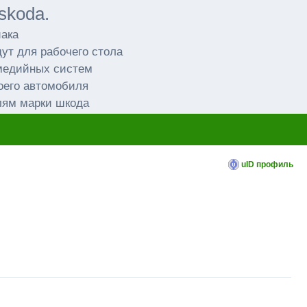
skoda.
иака
ут для рабочего стола
имедийных систем
оего автомобиля
лям марки шкода
uID профиль