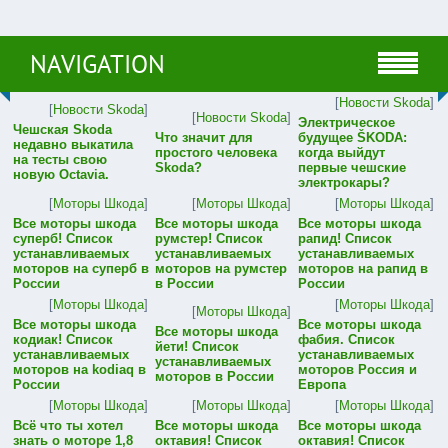
NAVIGATION
[
Новости Skoda
]
[
Новости Skoda
]
[
Новости Skoda
]
Электрическое
Чешская Skoda
Что значит для
будущее ŠKODA:
недавно выкатила
простого человека
когда выйдут
на тесты свою
Skoda?
первые чешские
новую Octavia.
электрокары?
[
Моторы Шкода
]
[
Моторы Шкода
]
[
Моторы Шкода
]
Все моторы шкода
Все моторы шкода
Все моторы шкода
суперб! Список
румстер! Список
рапид! Список
устанавливаемых
устанавливаемых
устанавливаемых
моторов на суперб в
моторов на румстер
моторов на рапид в
России
в России
России
[
Моторы Шкода
]
[
Моторы Шкода
]
[
Моторы Шкода
]
Все моторы шкода
Все моторы шкода
Все моторы шкода
кодиак! Список
фабия. Список
йети! Список
устанавливаемых
устанавливаемых
устанавливаемых
моторов на kodiaq в
моторов Россия и
моторов в России
России
Европа
[
Моторы Шкода
]
[
Моторы Шкода
]
[
Моторы Шкода
]
Всё что ты хотел
Все моторы шкода
Все моторы шкода
знать о моторе 1,8
октавия! Список
октавия! Список