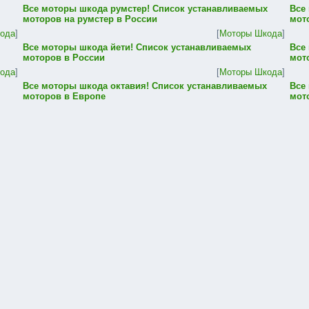
Все моторы шкода румстер! Список устанавливаемых
Все
моторов на румстер в России
мот
ода
]
[
Моторы Шкода
]
Все моторы шкода йети! Список устанавливаемых
Все
моторов в России
мот
ода
]
[
Моторы Шкода
]
Все моторы шкода октавия! Список устанавливаемых
Все
моторов в Европе
мот