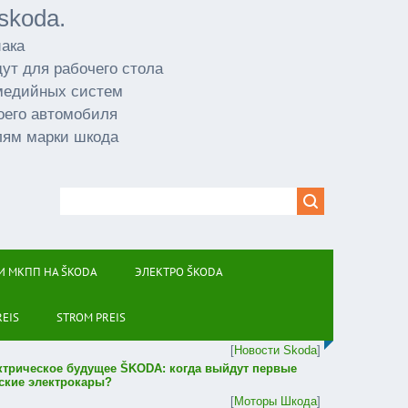
skoda.
иака
ут для рабочего стола
имедийных систем
оего автомобиля
лям марки шкода
И МКПП НА ŠKODA
ЭЛЕКТРО ŠKODA
REIS
STROM PREIS
[
Новости Skoda
]
ктрическое будущее ŠKODA: когда выйдут первые
ские электрокары?
[
Моторы Шкода
]