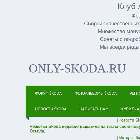
Клуб 
Фор
Сборник качественных
Множество мануа
Советы с подро
Мы всегда рады
ONLY-SKODA.RU
ФОРУМ ŠKODA
ФОТОАЛЬБОМЫ ŠKODA
РЕГИ
НОВОСТИ ŠKODA
НАПИСАТЬ НАМ
КУПИТЬ А
[
Новости S
Чешская Skoda недавно выкатила на тесты свою нов
Octavia.
[
Моторы Шк