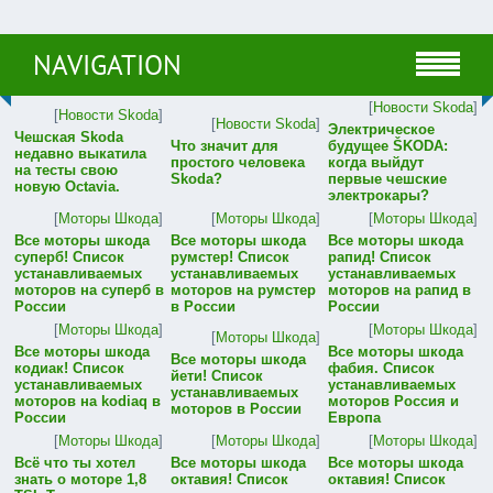
NAVIGATION
[
Новости Skoda
]
[
Новости Skoda
]
[
Новости Skoda
]
Электрическое
Чешская Skoda
Что значит для
будущее ŠKODA:
недавно выкатила
простого человека
когда выйдут
на тесты свою
Skoda?
первые чешские
новую Octavia.
электрокары?
[
Моторы Шкода
]
[
Моторы Шкода
]
[
Моторы Шкода
]
Все моторы шкода
Все моторы шкода
Все моторы шкода
суперб! Список
румстер! Список
рапид! Список
устанавливаемых
устанавливаемых
устанавливаемых
моторов на суперб в
моторов на румстер
моторов на рапид в
России
в России
России
[
Моторы Шкода
]
[
Моторы Шкода
]
[
Моторы Шкода
]
Все моторы шкода
Все моторы шкода
Все моторы шкода
кодиак! Список
фабия. Список
йети! Список
устанавливаемых
устанавливаемых
устанавливаемых
моторов на kodiaq в
моторов Россия и
моторов в России
России
Европа
[
Моторы Шкода
]
[
Моторы Шкода
]
[
Моторы Шкода
]
Всё что ты хотел
Все моторы шкода
Все моторы шкода
знать о моторе 1,8
октавия! Список
октавия! Список