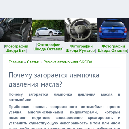
[
Фотографии
[
Фотографии
[
Фотографии
[
Фотографии
Шкода Октавия
]
Шкода Ети
]
Шкода Румстер
]
Шкода Октавия
]
Главная
»
Статьи
»
Ремонт автомобиля SKODA.
Почему загорается лампочка
давления масла?
Почему загорается лампочка давления масла в
автомобиле
Приборная панель современного автомобиля просто
усеяна многочисленными индикаторами, которые
помогают водителю своевременно среагировать и
устранить существующую неисправность в том или ином
узле, либо агрегате транспортного средства, избежав тем