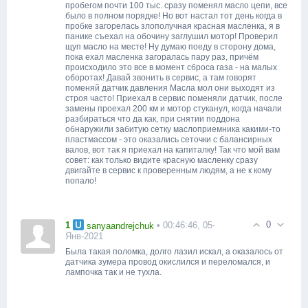
пробегом почти 100 тыс. сразу поменял масло цепи, все
было в полном порядке! Но вот настал тот день когда в
пробке загорелась злополучная красная масленка, я в
панике съехал на обочину заглушил мотор! Проверил
щуп масло на месте! Ну думаю поеду в сторону дома,
пока ехал масленка загоралась пару раз, причём
происходило это все в момент сброса газа - на малых
оборотах! Давай звонить в сервис, а там говорят
поменяй датчик давления Масла мол они выходят из
строя часто! Приехал в сервис поменяли датчик, после
замены проехал 200 км и мотор стуканул, когда начали
разбираться что да как, при снятии поддона
обнаружили забитую сетку маслоприемника какими-то
пластмассом - это оказались сеточки с балансирных
валов, вот так я приехал на капиталку! Так что мой вам
совет: как только видите красную масленку сразу
двигайте в сервис к проверенным людям, а не к кому
попало!
0
1
• 00:46:46, 05-
sanyaandrejchuk
Янв-2021
Была такая поломка, долго лазил искал, а оказалось от
датчика зумера провод окислился и переломался, и
лампочка так и не тухла.