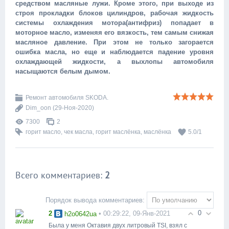
средством масляные лужи. Кроме этого, при выходе из
строя прокладки блоков цилиндров, рабочая жидкость
системы охлаждения мотора(антифриз) попадает в
моторное масло, изменяя его вязкость, тем самым снижая
масляное давление. При этом не только загорается
ошибка масла, но еще и наблюдается падение уровня
охлаждающей жидкости, а выхлопы автомобиля
насыщаются белым дымом.
Ремонт автомобиля SKODA.
Dim_oon
(29-Ноя-2020)
7300
2
горит масло
,
чек масла
,
горит маслёнка
,
маслёнка
5.0
/
1
Всего комментариев
:
2
Порядок вывода комментариев:
0
2
• 00:29:22, 09-Янв-2021
h2o0642ua
Была у меня Октавия двух литровый TSI, взял с