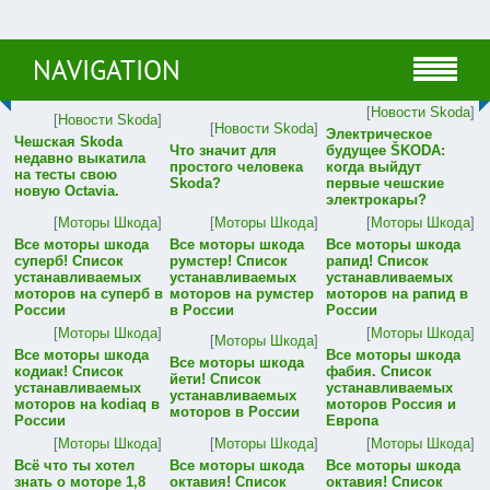
NAVIGATION
[
Новости Skoda
]
[
Новости Skoda
]
[
Новости Skoda
]
Электрическое
Чешская Skoda
Что значит для
будущее ŠKODA:
недавно выкатила
простого человека
когда выйдут
на тесты свою
Skoda?
первые чешские
новую Octavia.
электрокары?
[
Моторы Шкода
]
[
Моторы Шкода
]
[
Моторы Шкода
]
Все моторы шкода
Все моторы шкода
Все моторы шкода
суперб! Список
румстер! Список
рапид! Список
устанавливаемых
устанавливаемых
устанавливаемых
моторов на суперб в
моторов на румстер
моторов на рапид в
России
в России
России
[
Моторы Шкода
]
[
Моторы Шкода
]
[
Моторы Шкода
]
Все моторы шкода
Все моторы шкода
Все моторы шкода
кодиак! Список
фабия. Список
йети! Список
устанавливаемых
устанавливаемых
устанавливаемых
моторов на kodiaq в
моторов Россия и
моторов в России
России
Европа
[
Моторы Шкода
]
[
Моторы Шкода
]
[
Моторы Шкода
]
Всё что ты хотел
Все моторы шкода
Все моторы шкода
знать о моторе 1,8
октавия! Список
октавия! Список