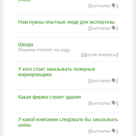
[
Болталка 🗣
]
Нам нужны опытные люди для экспертизы
[
Болталка 🗣
]
Шкода
Машина глохнет на ходу.
[
Другие вопросы
]
У кого стоит заказывать лазерные
маркировщики
[
Болталка 🗣
]
Какая фирма строит здания
[
Болталка 🗣
]
У какой компании следовало бы заказывать
шины
[
Болталка 🗣
]