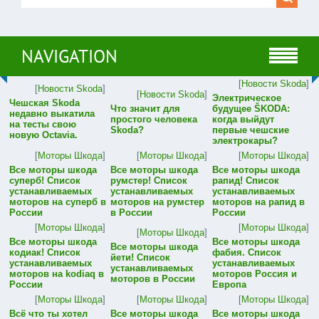
NAVIGATION
[
Новости Skoda
]
[
Новости Skoda
]
[
Новости Skoda
]
Электрическое
Чешская Skoda
Что значит для
будущее ŠKODA:
недавно выкатила
простого человека
когда выйдут
на тесты свою
Skoda?
первые чешские
новую Octavia.
электрокары?
[
Моторы Шкода
]
[
Моторы Шкода
]
[
Моторы Шкода
]
Все моторы шкода
Все моторы шкода
Все моторы шкода
суперб! Список
румстер! Список
рапид! Список
устанавливаемых
устанавливаемых
устанавливаемых
моторов на суперб в
моторов на румстер
моторов на рапид в
России
в России
России
[
Моторы Шкода
]
[
Моторы Шкода
]
[
Моторы Шкода
]
Все моторы шкода
Все моторы шкода
Все моторы шкода
кодиак! Список
фабия. Список
йети! Список
устанавливаемых
устанавливаемых
устанавливаемых
моторов на kodiaq в
моторов Россия и
моторов в России
России
Европа
[
Моторы Шкода
]
[
Моторы Шкода
]
[
Моторы Шкода
]
Всё что ты хотел
Все моторы шкода
Все моторы шкода