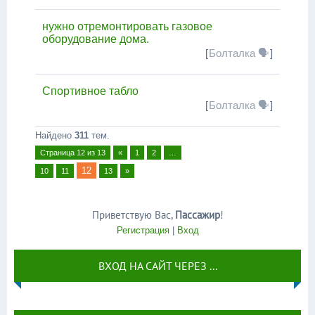
нужно отремонтировать газовое
оборудование дома.
[
Болталка 🗣
]
Спортивное табло
[
Болталка 🗣
]
Найдено
311
тем.
Страница
12
из
13
«
1
2
…
12
10
11
13
»
Приветствую Вас
,
Пассажир
!
Регистрация
|
Вход
ВХОД НА САЙТ ЧЕРЕЗ ...