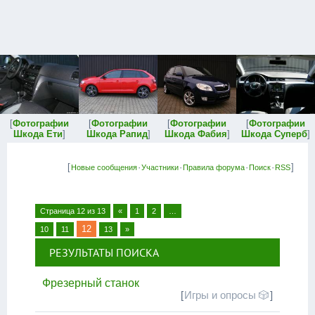
[
Фотографии
[
Фотографии
[
Фотографии
[
Фотографии
Шкода Ети
]
Шкода Рапид
]
Шкода Фабия
]
Шкода Суперб
]
[
·
·
·
·
]
Новые сообщения
Участники
Правила форума
Поиск
RSS
Страница
12
из
13
«
1
2
…
12
10
11
13
»
РЕЗУЛЬТАТЫ ПОИСКА
Фрезерный станок
[
Игры и опросы 🎲
]