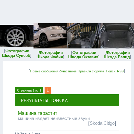
[
Фотографии
[
Фотографии
[
Фотографии
[
Фотографии
Шкода Суперб
]
Шкода Фабия
]
Шкода Октавия
]
Шкода Рапид
]
[
·
·
·
·
]
Новые сообщения
Участники
Правила форума
Поиск
RSS
1
Страница
1
из
1
РЕЗУЛЬТАТЫ ПОИСКА
Машина тарахтит
машина издает неизвестные звуки
[
Skoda Citigo
]