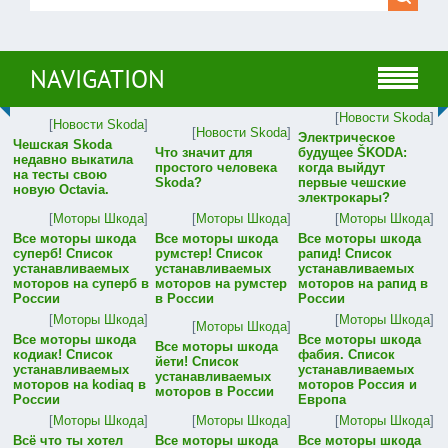
NAVIGATION
[
Новости Skoda
]
[
Новости Skoda
]
[
Новости Skoda
]
Электрическое
Чешская Skoda
Что значит для
будущее ŠKODA:
недавно выкатила
простого человека
когда выйдут
на тесты свою
Skoda?
первые чешские
новую Octavia.
электрокары?
[
Моторы Шкода
]
[
Моторы Шкода
]
[
Моторы Шкода
]
Все моторы шкода
Все моторы шкода
Все моторы шкода
суперб! Список
румстер! Список
рапид! Список
устанавливаемых
устанавливаемых
устанавливаемых
моторов на суперб в
моторов на румстер
моторов на рапид в
России
в России
России
[
Моторы Шкода
]
[
Моторы Шкода
]
[
Моторы Шкода
]
Все моторы шкода
Все моторы шкода
Все моторы шкода
кодиак! Список
фабия. Список
йети! Список
устанавливаемых
устанавливаемых
устанавливаемых
моторов на kodiaq в
моторов Россия и
моторов в России
России
Европа
[
Моторы Шкода
]
[
Моторы Шкода
]
[
Моторы Шкода
]
Всё что ты хотел
Все моторы шкода
Все моторы шкода