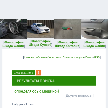
[
Фотографии
[
Фотографии
[
Фотографии
[
Фотографии
Шкода Суперб
]
Шкода Фабия
]
Шкода Октавия
]
Шкода Фабия
]
[
·
·
·
·
]
Новые сообщения
Участники
Правила форума
Поиск
RSS
1
Страница
1
из
1
РЕЗУЛЬТАТЫ ПОИСКА
определяюсь с машиной
[
Другие вопросы
]
Найдено
1
тем.