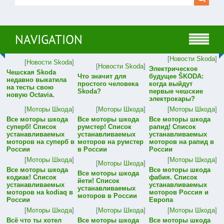
NAVIGATION
[
Новости Skoda
]
[
Новости Skoda
]
[
Новости Skoda
]
Электрическое
Чешская Skoda
Что значит для
будущее ŠKODA:
недавно выкатила
простого человека
когда выйдут
на тесты свою
Skoda?
первые чешские
новую Octavia.
электрокары?
[
Моторы Шкода
]
[
Моторы Шкода
]
[
Моторы Шкода
]
Все моторы шкода
Все моторы шкода
Все моторы шкода
суперб! Список
румстер! Список
рапид! Список
устанавливаемых
устанавливаемых
устанавливаемых
моторов на суперб в
моторов на румстер
моторов на рапид в
России
в России
России
[
Моторы Шкода
]
[
Моторы Шкода
]
[
Моторы Шкода
]
Все моторы шкода
Все моторы шкода
Все моторы шкода
кодиак! Список
фабия. Список
йети! Список
устанавливаемых
устанавливаемых
устанавливаемых
моторов на kodiaq в
моторов Россия и
моторов в России
России
Европа
[
Моторы Шкода
]
[
Моторы Шкода
]
[
Моторы Шкода
]
Всё что ты хотел
Все моторы шкода
Все моторы шкода