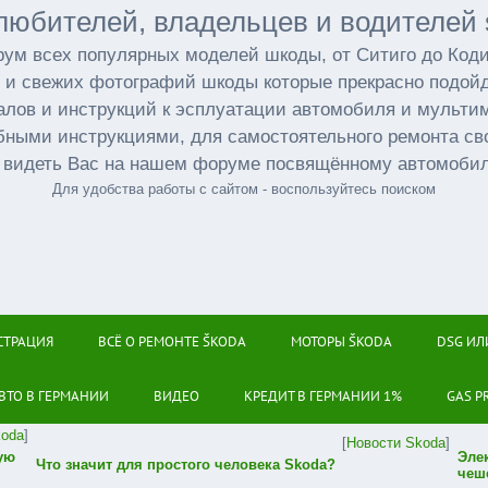
любителей, владельцев и водителей 
ум всех популярных моделей шкоды, от Ситиго до Код
 и свежих фотографий шкоды которые прекрасно подойд
лов и инструкций к эсплуатации автомобиля и мульт
бными инструкциями, для самостоятельного ремонта св
 видеть Вас на нашем форуме посвящённому автомоби
Для удобства работы с сайтом - воспользуйтесь поиском
СТРАЦИЯ
ВСЁ О РЕМОНТЕ ŠKODA
МОТОРЫ ŠKODA
DSG ИЛ
ВТО В ГЕРМАНИИ
ВИДЕО
КРЕДИТ В ГЕРМАНИИ 1%
GAS P
koda
]
[
Новости Skoda
]
ую
Эле
Что значит для простого человека Skoda?
чеш