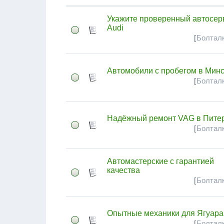
Укажите проверенный автосер
Audi
[
Болталк
Автомобили с пробегом в Мин
[
Болталк
Надёжный ремонт VAG в Пите
[
Болталк
Автомастерские с гарантией
качества
[
Болталк
Опытные механики для Ягуара
[
Болталк