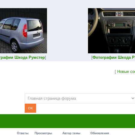
графии Шкода Румстер
]
[
Фотографии Шкода Р
[
Новые со
Ответы
Просмотры
Автор темы
Обновления