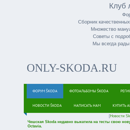
Клуб 
Фор
Сборник качественных
Множество мануа
Советы с подро
Мы всегда рады
ONLY-SKODA.RU
ФОРУМ ŠKODA
ФОТОАЛЬБОМЫ ŠKODA
РЕГИ
НОВОСТИ ŠKODA
НАПИСАТЬ НАМ
КУПИТЬ А
[
Новости S
Чешская Skoda недавно выкатила на тесты свою нов
Octavia.