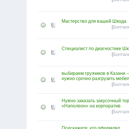
Мастерство для вашей Шкода
[
Болталк
Специалист по диагностике Ш
[
Болталк
выбираем грузчиков в Казани 
нужно срочно разгрузить мебе
[
Болталк
Нужно заказать закусочный тор
«Наполеон» на корпоратив
[
Болталк
Подскажите, кто оформлял