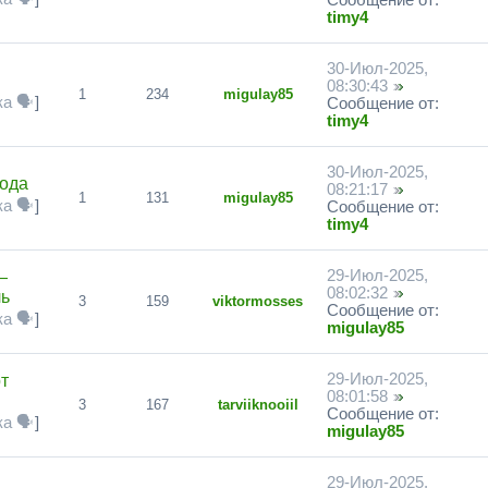
Сообщение от:
timy4
30-Июл-2025,
08:30:43
1
234
migulay85
а 🗣
]
Сообщение от:
timy4
30-Июл-2025,
кода
08:21:17
1
131
migulay85
а 🗣
]
Сообщение от:
timy4
29-Июл-2025,
—
08:02:32
ль
3
159
viktormosses
Сообщение от:
а 🗣
]
migulay85
29-Июл-2025,
т
08:01:58
3
167
tarviiknooiil
Сообщение от:
а 🗣
]
migulay85
29-Июл-2025,