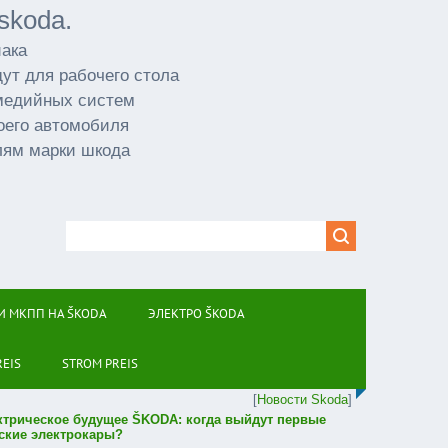
skoda.
иака
ут для рабочего стола
имедийных систем
оего автомобиля
лям марки шкода
И МКПП НА ŠKODA
ЭЛЕКТРО ŠKODA
REIS
STROM PREIS
[
Новости Skoda
]
ктрическое будущее ŠKODA: когда выйдут первые
ские электрокары?