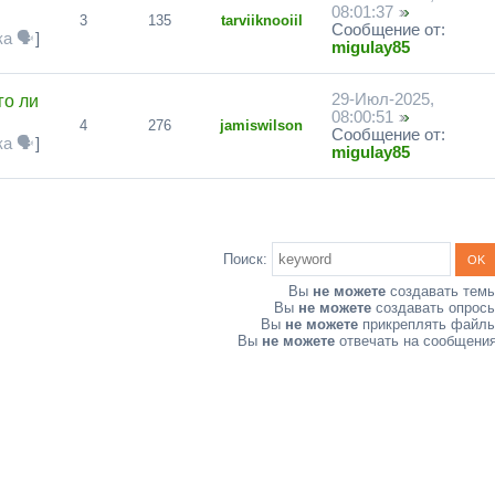
08:01:37
3
135
tarviiknooiil
Сообщение от:
а 🗣
]
migulay85
29-Июл-2025,
го ли
08:00:51
4
276
jamiswilson
Сообщение от:
а 🗣
]
migulay85
Поиск:
Вы
не можете
создавать тем
Вы
не можете
создавать опрос
Вы
не можете
прикреплять файл
Вы
не можете
отвечать на сообщени