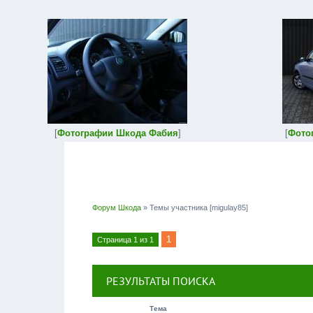
[
Фотографии Шкода Фабия
]
[
Фото
Форум Шкода
»
Темы участника [migulay85]
1
Страница
1
из
1
РЕЗУЛЬТАТЫ ПОИСКА
Тема