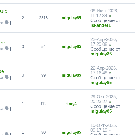
08-Июн-2026,
вис
11:12:39
2
2313
migulay85
Сообщение от:
а 🗣
]
iskander1
22-Апр-2026,
ске
17:29:08
0
54
migulay85
а 🗣
]
Сообщение от:
migulay85
22-Апр-2026,
ре
17:16:48
0
99
migulay85
а 🗣
]
Сообщение от:
migulay85
29-Окт-2025,
20:23:27
1
112
timy4
Сообщение от:
а 🗣
]
migulay85
19-Окт-2025,
09:17:19
1
90
migulay85
а 🗣
]