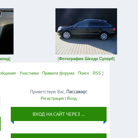
апид
]
[
Фотографии Шкода Суперб
]
общения
·
Участники
·
Правила форума
·
Поиск
·
RSS
]
Приветствую Вас
,
Пассажир
!
Регистрация
|
Вход
ВХОД НА САЙТ ЧЕРЕЗ ...