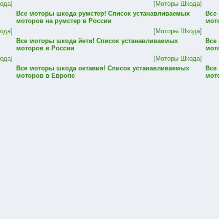
ода
]
[
Моторы Шкода
]
Все моторы шкода румстер! Список устанавливаемых
Все
моторов на румстер в России
мот
ода
]
[
Моторы Шкода
]
Все моторы шкода йети! Список устанавливаемых
Все
моторов в России
мот
ода
]
[
Моторы Шкода
]
Все моторы шкода октавия! Список устанавливаемых
Все
моторов в Европе
мот