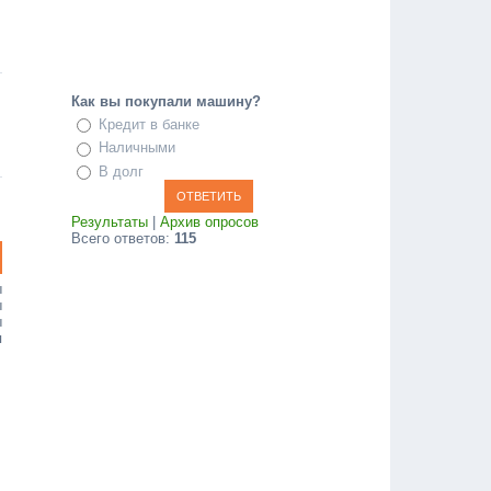
Как вы покупали машину?
Кредит в банке
Наличными
В долг
Результаты
|
Архив опросов
Всего ответов:
115
ы
ы
ы
я