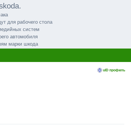
skoda.
иака
ут для рабочего стола
имедийных систем
оего автомобиля
лям марки шкода
uID профиль