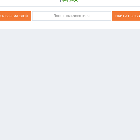
|
форум(
4
)
|