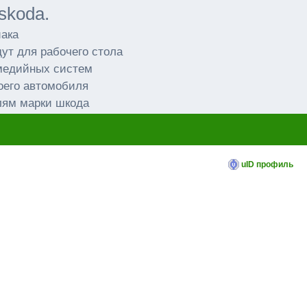
skoda.
иака
ут для рабочего стола
имедийных систем
оего автомобиля
лям марки шкода
uID профиль