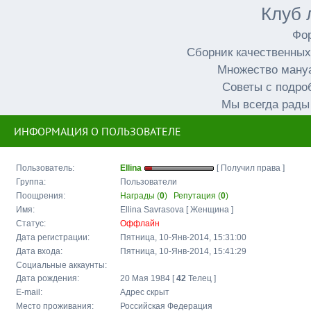
Клуб 
Фор
Сборник качественных
Множество мануа
Советы с подро
Мы всегда рады
ИНФОРМАЦИЯ О ПОЛЬЗОВАТЕЛЕ
Пользователь:
Ellina
[ Получил права ]
Группа:
Пользователи
Поощрения:
Награды (
0
)
Репутация (
0
)
Имя:
Ellina Savrasova [ Женщина ]
Статус:
Оффлайн
Дата регистрации:
Пятница, 10-Янв-2014, 15:31:00
Дата входа:
Пятница, 10-Янв-2014, 15:41:29
Социальные аккаунты:
Дата рождения:
20 Мая 1984 [
42
Телец ]
E-mail:
Адрес скрыт
Место проживания:
Российская Федерация