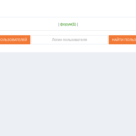
|
форум(
1
)
|