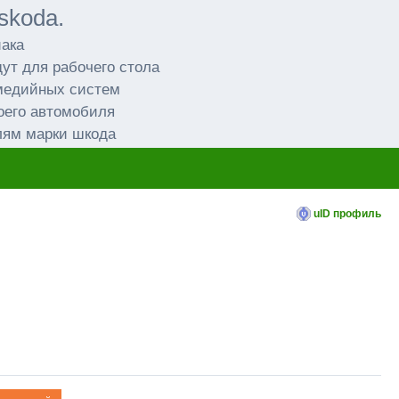
skoda.
иака
ут для рабочего стола
имедийных систем
оего автомобиля
лям марки шкода
uID профиль